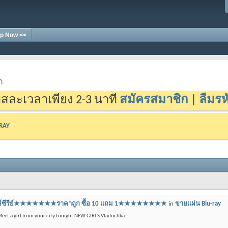
p Now <<
า
สละเวลาเพียง 2-3 นาที
สมัครสมาชิก
|
ลืมรห
-RAY
บลูเรย์ซีรีย์★★★★★★★ราคาถูก ซื้อ 10 แถม 1★★★★★★★★
in
ขายแผ่น Blu-ray
 Meet a girl from your city tonight NEW GIRLS Vladochka ...