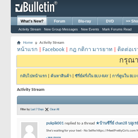
What's New?
Forum
Blu-ray
DVD
>> Sho
Activity Stream
New Group Messages
New Events
Mark Forums Read
Home
Activity Stream
หน้าแรก
|
Facebook
|
กฎ กติกา มารยาท
|
ติดต่อเร
กรุณา
กลับไปหน้าแรก
|
ค้นหาสินค้า
|
ซีรี่ย์ฝรั่งใน BLU-RAY
|
การ์ตูนใน BLU
Activity Stream
Filter by:
Last 7 Days
Clear All
pukpik001
replied to a thread
★บ้านซีรี่ย์ chan28 
She's waiting for your text - No Selfie https://MeetPrettyGirls.com
see more