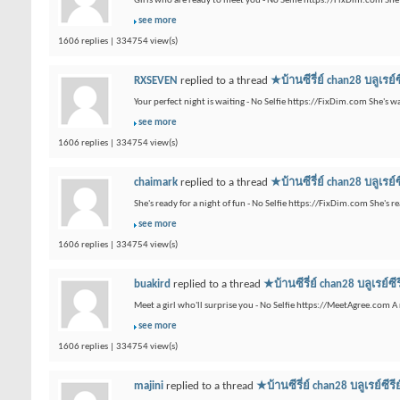
Girls who are ready to meet you - No Selfie https://FixDim.com Sh
see more
1606 replies | 334754 view(s)
RXSEVEN
replied to a thread
★บ้านซีรี่ย์ chan28 บ
Your perfect night is waiting - No Selfie https://FixDim.com She's 
see more
1606 replies | 334754 view(s)
chaimark
replied to a thread
★บ้านซีรี่ย์ chan28 บ
She's ready for a night of fun - No Selfie https://FixDim.com She's
see more
1606 replies | 334754 view(s)
buakird
replied to a thread
★บ้านซีรี่ย์ chan28 บล
Meet a girl who'll surprise you - No Selfie https://MeetAgree.com A
see more
1606 replies | 334754 view(s)
majini
replied to a thread
★บ้านซีรี่ย์ chan28 บลู