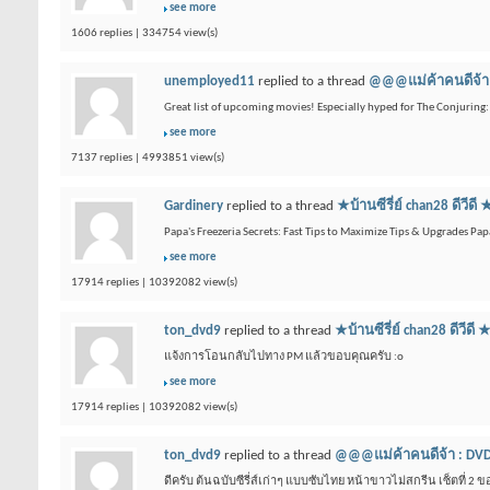
see more
1606 replies | 334754 view(s)
unemployed11
replied to a thread
@@@แม่ค้าคนดีจ้า 
Great list of upcoming movies! Especially hyped for The Conjuring: L
see more
7137 replies | 4993851 view(s)
Gardinery
replied to a thread
★บ้านซีรี่ย์ chan28 
Papa's Freezeria Secrets: Fast Tips to Maximize Tips & Upgrades Pap
see more
17914 replies | 10392082 view(s)
ton_dvd9
replied to a thread
★บ้านซีรี่ย์ chan28 
แจ้งการโอนกลับไปทาง PM แล้วขอบคุณครับ :o
see more
17914 replies | 10392082 view(s)
ton_dvd9
replied to a thread
@@@แม่ค้าคนดีจ้า : DVD
ดีครับ ต้นฉบับซีรี่ส์เก่าๆ แบบซับไทย หน้าขาวไม่สกรีน เซ็ตที่ 2 