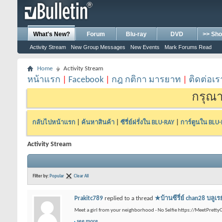
What's New?
Forum
Blu-ray
DVD
>> Sho
Activity Stream
New Group Messages
New Events
Mark Forums Read
Home
Activity Stream
หน้าแรก
|
Facebook
|
กฎ กติกา มารยาท
|
ติดต่อเร
กรุณา
กลับไปหน้าแรก
|
ค้นหาสินค้า
|
ซีรี่ย์ฝรั่งใน BLU-RAY
|
การ์ตูนใน BLU
Activity Stream
Filter by:
Popular
Clear All
Prakitc789
replied to a thread
★บ้านซีรี่ย์ chan28 
Meet a girl from your neighborhood - No Selfie https://MeetPrettyG
see more