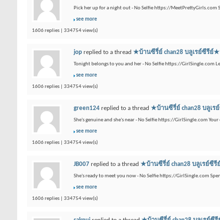
Pick her up for a night out - No Selfie https://MeetPrettyGirls.com 
see more
1606 replies | 334754 view(s)
jop
replied to a thread
★บ้านซีรี่ย์ chan28 บลูเรย
Tonight belongs to you and her - No Selfie https://GirlSingle.com L
see more
1606 replies | 334754 view(s)
green124
replied to a thread
★บ้านซีรี่ย์ chan28 
She's genuine and she's near - No Selfie https://GirlSingle.com Your 
see more
1606 replies | 334754 view(s)
JB007
replied to a thread
★บ้านซีรี่ย์ chan28 บลูเ
She's ready to meet you now - No Selfie https://GirlSingle.com Sp
see more
1606 replies | 334754 view(s)