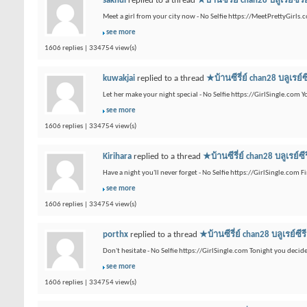
saknui
replied to a thread
★บ้านซีรี่ย์ chan28 บลู
Meet a girl from your city now - No Selfie https://MeetPrettyGirls
see more
1606 replies | 334754 view(s)
kuwakjai
replied to a thread
★บ้านซีรี่ย์ chan28 บ
Let her make your night special - No Selfie https://GirlSingle.com Y
see more
1606 replies | 334754 view(s)
Kirihara
replied to a thread
★บ้านซีรี่ย์ chan28 บล
Have a night you'll never forget - No Selfie https://GirlSingle.com F
see more
1606 replies | 334754 view(s)
porthx
replied to a thread
★บ้านซีรี่ย์ chan28 บลู
Don't hesitate - No Selfie https://GirlSingle.com Tonight you deci
see more
1606 replies | 334754 view(s)