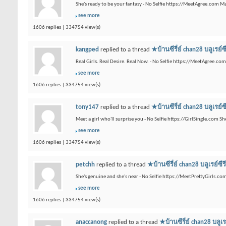
She's ready to be your fantasy - No Selfie https://MeetAgree.com 
see more
1606 replies | 334754 view(s)
kangped
replied to a thread
★บ้านซีรี่ย์ chan28 บ
Real Girls. Real Desire. Real Now. - No Selfie https://MeetAgree.co
see more
1606 replies | 334754 view(s)
tony147
replied to a thread
★บ้านซีรี่ย์ chan28 บ
Meet a girl who'll surprise you - No Selfie https://GirlSingle.com 
see more
1606 replies | 334754 view(s)
petchh
replied to a thread
★บ้านซีรี่ย์ chan28 บลู
She's genuine and she's near - No Selfie https://MeetPrettyGirls.com
see more
1606 replies | 334754 view(s)
anaccanong
replied to a thread
★บ้านซีรี่ย์ chan28