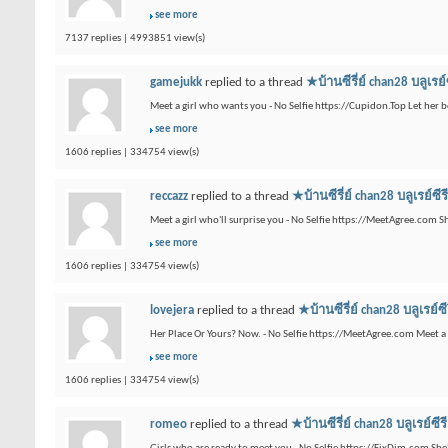
see more
7137 replies | 4993851 view(s)
gamejukk
replied to a thread
★บ้านซีรี่ย์ chan28 บ
Meet a girl who wants you - No Selfie https://Cupidon.Top Let her b
see more
1606 replies | 334754 view(s)
reccazz
replied to a thread
★บ้านซีรี่ย์ chan28 บลู
Meet a girl who'll surprise you - No Selfie https://MeetAgree.com S
see more
1606 replies | 334754 view(s)
lovejera
replied to a thread
★บ้านซีรี่ย์ chan28 บล
Her Place Or Yours? Now. - No Selfie https://MeetAgree.com Meet a 
see more
1606 replies | 334754 view(s)
romeo
replied to a thread
★บ้านซีรี่ย์ chan28 บลู