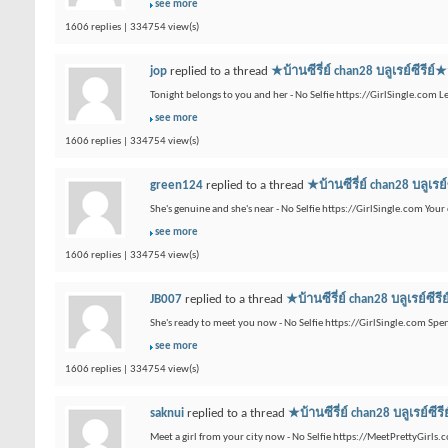
see more
1606 replies | 334754 view(s)
jop
replied to a thread
★บ้านซีรี่ย์ chan28 บลูเรย
Tonight belongs to you and her - No Selfie https://GirlSingle.com L
see more
1606 replies | 334754 view(s)
green124
replied to a thread
★บ้านซีรี่ย์ chan28 
She's genuine and she's near - No Selfie https://GirlSingle.com Your 
see more
1606 replies | 334754 view(s)
JB007
replied to a thread
★บ้านซีรี่ย์ chan28 บลูเ
She's ready to meet you now - No Selfie https://GirlSingle.com Sp
see more
1606 replies | 334754 view(s)
saknui
replied to a thread
★บ้านซีรี่ย์ chan28 บลู
Meet a girl from your city now - No Selfie https://MeetPrettyGirls