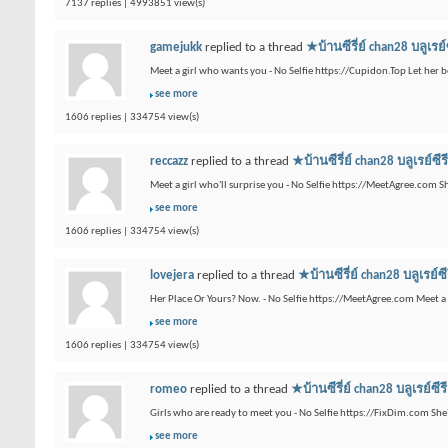
7137 replies | 4993851 view(s)
gamejukk
replied to a thread
★บ้านซีรี่ย์ chan28 บ
Meet a girl who wants you - No Selfie https://Cupidon.Top Let her b
see more
1606 replies | 334754 view(s)
reccazz
replied to a thread
★บ้านซีรี่ย์ chan28 บลู
Meet a girl who'll surprise you - No Selfie https://MeetAgree.com S
see more
1606 replies | 334754 view(s)
lovejera
replied to a thread
★บ้านซีรี่ย์ chan28 บล
Her Place Or Yours? Now. - No Selfie https://MeetAgree.com Meet a 
see more
1606 replies | 334754 view(s)
romeo
replied to a thread
★บ้านซีรี่ย์ chan28 บลู
Girls who are ready to meet you - No Selfie https://FixDim.com Sh
see more