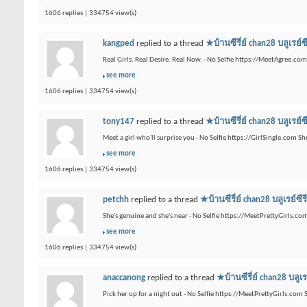
1606 replies | 334754 view(s)
kangped
replied to a thread
★บ้านซีรี่ย์ chan28 บ
Real Girls. Real Desire. Real Now. - No Selfie https://MeetAgree.co
see more
1606 replies | 334754 view(s)
tony147
replied to a thread
★บ้านซีรี่ย์ chan28 บ
Meet a girl who'll surprise you - No Selfie https://GirlSingle.com 
see more
1606 replies | 334754 view(s)
petchh
replied to a thread
★บ้านซีรี่ย์ chan28 บลู
She's genuine and she's near - No Selfie https://MeetPrettyGirls.com
see more
1606 replies | 334754 view(s)
anaccanong
replied to a thread
★บ้านซีรี่ย์ chan28
Pick her up for a night out - No Selfie https://MeetPrettyGirls.com 