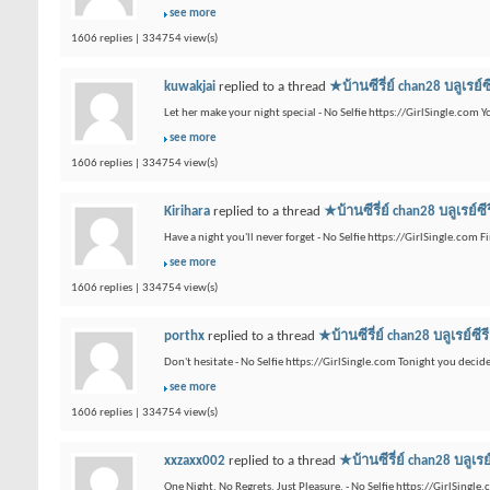
see more
1606 replies | 334754 view(s)
kuwakjai
replied to a thread
★บ้านซีรี่ย์ chan28 บ
Let her make your night special - No Selfie https://GirlSingle.com Y
see more
1606 replies | 334754 view(s)
Kirihara
replied to a thread
★บ้านซีรี่ย์ chan28 บล
Have a night you'll never forget - No Selfie https://GirlSingle.com F
see more
1606 replies | 334754 view(s)
porthx
replied to a thread
★บ้านซีรี่ย์ chan28 บลู
Don't hesitate - No Selfie https://GirlSingle.com Tonight you deci
see more
1606 replies | 334754 view(s)
xxzaxx002
replied to a thread
★บ้านซีรี่ย์ chan28 
One Night. No Regrets. Just Pleasure. - No Selfie https://GirlSingl