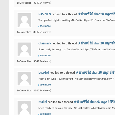
1606 replies | 334754 view(s)
RXSEVEN
replied to a thread
★บ้านซีรี่ย์ chan28 บ
Your perfect night is waiting - No Selfie https://FixDim.com She's 
see more
1606 replies | 334754 view(s)
chaimark
replied to a thread
★บ้านซีรี่ย์ chan28 บ
She's ready for a night of fun - No Selfie https://FixDim.com She's
see more
1606 replies | 334754 view(s)
buakird
replied to a thread
★บ้านซีรี่ย์ chan28 บล
Meet a girl who'll surprise you - No Selfie https://MeetAgree.com A
see more
1606 replies | 334754 view(s)
majini
replied to a thread
★บ้านซีรี่ย์ chan28 บลู
She's ready to be your fantasy - No Selfie https://MeetAgree.com 
see more