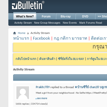
What's New?
Forum
Blu-ray
DVD
>> Sho
Activity Stream
New Group Messages
New Events
Mark Forums Read
Home
Activity Stream
หน้าแรก
|
Facebook
|
กฎ กติกา มารยาท
|
ติดต่อเร
กรุณา
กลับไปหน้าแรก
|
ค้นหาสินค้า
|
ซีรี่ย์ฝรั่งใน BLU-RAY
|
การ์ตูนใน BLU
Activity Stream
Prakitc789
replied to a thread
★บ้านซีรี่ย์ chan28 
Meet a girl from your neighborhood - No Selfie https://MeetPrettyG
see more
1606 replies | 334754 view(s)