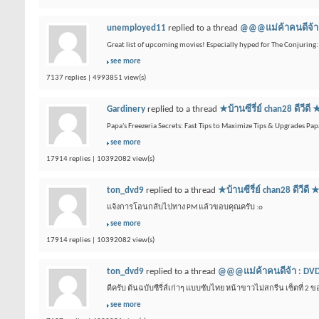
unemployed11
replied to a thread
@@@แม่ค้าคนดีจ้า 
Great list of upcoming movies! Especially hyped for The Conjuring: L
see more
7137 replies | 4993851 view(s)
Gardinery
replied to a thread
★บ้านซีรี่ย์ chan28 
Papa's Freezeria Secrets: Fast Tips to Maximize Tips & Upgrades Pap
see more
17914 replies | 10392082 view(s)
ton_dvd9
replied to a thread
★บ้านซีรี่ย์ chan28 
แจ้งการโอนกลับไปทาง PM แล้วขอบคุณครับ :o
see more
17914 replies | 10392082 view(s)
ton_dvd9
replied to a thread
@@@แม่ค้าคนดีจ้า : DVD
ดีครับ ต้นฉบับซีรี่ส์เก่าๆ แบบซับไทย หน้าขาวไม่สกรีน เซ็ตที่ 2 
see more