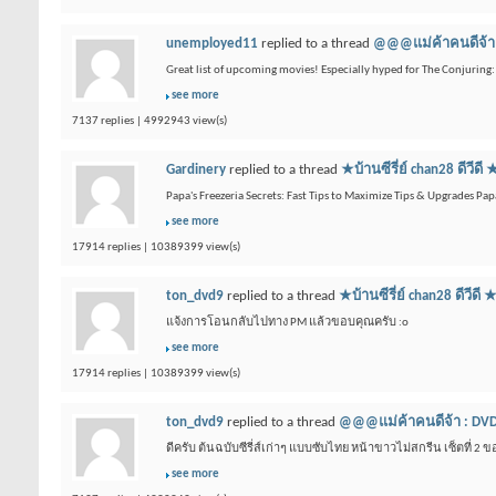
unemployed11
replied to a thread
@@@แม่ค้าคนดีจ้า 
Great list of upcoming movies! Especially hyped for The Conjuring: L
see more
7137 replies | 4992943 view(s)
Gardinery
replied to a thread
★บ้านซีรี่ย์ chan28 
Papa's Freezeria Secrets: Fast Tips to Maximize Tips & Upgrades Pap
see more
17914 replies | 10389399 view(s)
ton_dvd9
replied to a thread
★บ้านซีรี่ย์ chan28 
แจ้งการโอนกลับไปทาง PM แล้วขอบคุณครับ :o
see more
17914 replies | 10389399 view(s)
ton_dvd9
replied to a thread
@@@แม่ค้าคนดีจ้า : DVD
ดีครับ ต้นฉบับซีรี่ส์เก่าๆ แบบซับไทย หน้าขาวไม่สกรีน เซ็ตที่ 2 
see more