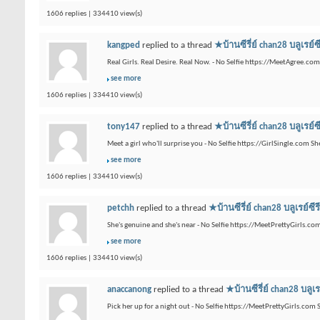
1606 replies | 334410 view(s)
kangped
replied to a thread
★บ้านซีรี่ย์ chan28 บ
Real Girls. Real Desire. Real Now. - No Selfie https://MeetAgree.co
see more
1606 replies | 334410 view(s)
tony147
replied to a thread
★บ้านซีรี่ย์ chan28 บ
Meet a girl who'll surprise you - No Selfie https://GirlSingle.com 
see more
1606 replies | 334410 view(s)
petchh
replied to a thread
★บ้านซีรี่ย์ chan28 บลู
She's genuine and she's near - No Selfie https://MeetPrettyGirls.com
see more
1606 replies | 334410 view(s)
anaccanong
replied to a thread
★บ้านซีรี่ย์ chan28
Pick her up for a night out - No Selfie https://MeetPrettyGirls.com 