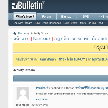
What's New?
Forum
Blu-ray
DVD
>> Sho
Activity Stream
New Group Messages
New Events
Mark Forums Read
Home
Activity Stream
หน้าแรก
|
Facebook
|
กฎ กติกา มารยาท
|
ติดต่อเร
กรุณา
กลับไปหน้าแรก
|
ค้นหาสินค้า
|
ซีรี่ย์ฝรั่งใน BLU-RAY
|
การ์ตูนใน BLU
Activity Stream
Prakitc789
replied to a thread
★บ้านซีรี่ย์ chan28 
Meet a girl from your neighborhood - No Selfie https://MeetPrettyG
see more
1606 replies | 334410 view(s)