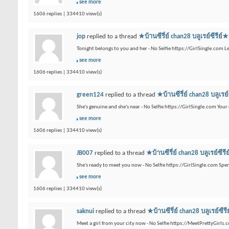
see more
1606 replies | 334410 view(s)
jop
replied to a thread
★บ้านซีรี่ย์ chan28 บลูเรย
Tonight belongs to you and her - No Selfie https://GirlSingle.com L
see more
1606 replies | 334410 view(s)
green124
replied to a thread
★บ้านซีรี่ย์ chan28 
She's genuine and she's near - No Selfie https://GirlSingle.com Your 
see more
1606 replies | 334410 view(s)
JB007
replied to a thread
★บ้านซีรี่ย์ chan28 บลูเ
She's ready to meet you now - No Selfie https://GirlSingle.com Sp
see more
1606 replies | 334410 view(s)
saknui
replied to a thread
★บ้านซีรี่ย์ chan28 บลู
Meet a girl from your city now - No Selfie https://MeetPrettyGirls