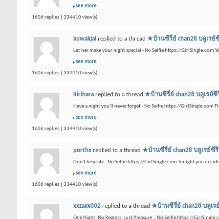
see more
1606 replies | 334410 view(s)
kuwakjai
replied to a thread
★บ้านซีรี่ย์ chan28 บ
Let her make your night special - No Selfie https://GirlSingle.com Y
see more
1606 replies | 334410 view(s)
Kirihara
replied to a thread
★บ้านซีรี่ย์ chan28 บล
Have a night you'll never forget - No Selfie https://GirlSingle.com F
see more
1606 replies | 334410 view(s)
porthx
replied to a thread
★บ้านซีรี่ย์ chan28 บลู
Don't hesitate - No Selfie https://GirlSingle.com Tonight you deci
see more
1606 replies | 334410 view(s)
xxzaxx002
replied to a thread
★บ้านซีรี่ย์ chan28 
One Night. No Regrets. Just Pleasure. - No Selfie https://GirlSingl