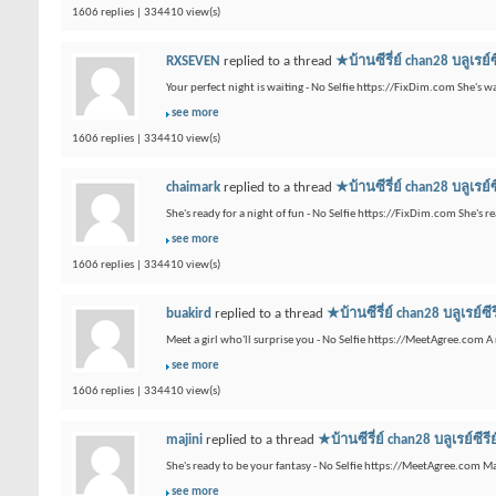
1606 replies | 334410 view(s)
RXSEVEN
replied to a thread
★บ้านซีรี่ย์ chan28 บ
Your perfect night is waiting - No Selfie https://FixDim.com She's 
see more
1606 replies | 334410 view(s)
chaimark
replied to a thread
★บ้านซีรี่ย์ chan28 บ
She's ready for a night of fun - No Selfie https://FixDim.com She's
see more
1606 replies | 334410 view(s)
buakird
replied to a thread
★บ้านซีรี่ย์ chan28 บล
Meet a girl who'll surprise you - No Selfie https://MeetAgree.com A
see more
1606 replies | 334410 view(s)
majini
replied to a thread
★บ้านซีรี่ย์ chan28 บลู
She's ready to be your fantasy - No Selfie https://MeetAgree.com 
see more