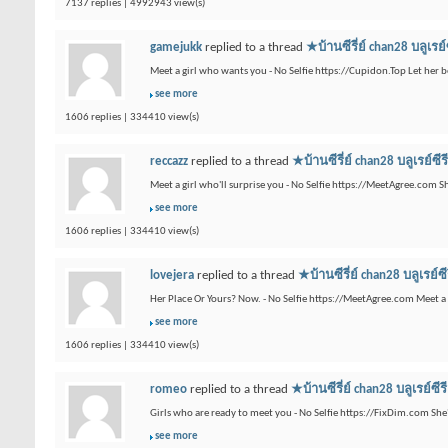
7137 replies | 4992943 view(s)
gamejukk
replied to a thread
★บ้านซีรี่ย์ chan28 บ
Meet a girl who wants you - No Selfie https://Cupidon.Top Let her b
see more
1606 replies | 334410 view(s)
reccazz
replied to a thread
★บ้านซีรี่ย์ chan28 บลู
Meet a girl who'll surprise you - No Selfie https://MeetAgree.com S
see more
1606 replies | 334410 view(s)
lovejera
replied to a thread
★บ้านซีรี่ย์ chan28 บล
Her Place Or Yours? Now. - No Selfie https://MeetAgree.com Meet a 
see more
1606 replies | 334410 view(s)
romeo
replied to a thread
★บ้านซีรี่ย์ chan28 บลู
Girls who are ready to meet you - No Selfie https://FixDim.com Sh
see more