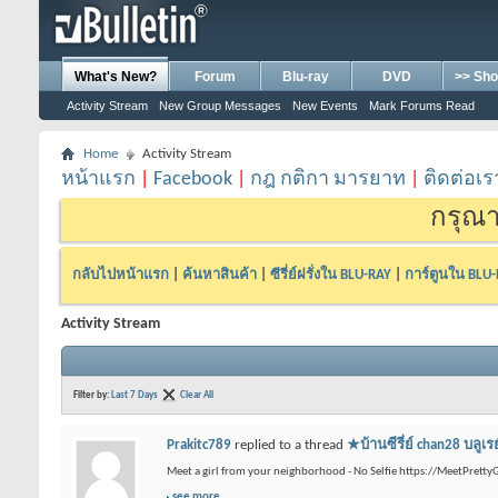
What's New?
Forum
Blu-ray
DVD
>> Sho
Activity Stream
New Group Messages
New Events
Mark Forums Read
Home
Activity Stream
หน้าแรก
|
Facebook
|
กฎ กติกา มารยาท
|
ติดต่อเร
กรุณา
กลับไปหน้าแรก
|
ค้นหาสินค้า
|
ซีรี่ย์ฝรั่งใน BLU-RAY
|
การ์ตูนใน BLU
Activity Stream
Filter by:
Last 7 Days
Clear All
Prakitc789
replied to a thread
★บ้านซีรี่ย์ chan28 
Meet a girl from your neighborhood - No Selfie https://MeetPrettyG
see more