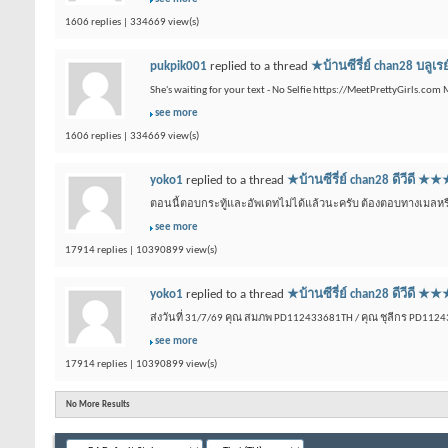
1606 replies | 334669 view(s)
pukpik001
replied to a thread
★บ้านซีรี่ย์ chan28 
She's waiting for your text - No Selfie https://MeetPrettyGirls.com
see more
1606 replies | 334669 view(s)
yoko1
replied to a thread
★บ้านซีรี่ย์ chan28 ดีว
ตอนนี้ตอบกระทู้และอัพเดทไม่ได้แล้วนะครับ ต้องตอบทางเมลหรือเ
see more
17914 replies | 10390899 view(s)
yoko1
replied to a thread
★บ้านซีรี่ย์ chan28 ดีว
ส่งวันที่ 31/7/69 คุณ สมภพ PD112433681TH / คุณ ชุลีกร PD112
see more
17914 replies | 10390899 view(s)
No More Results