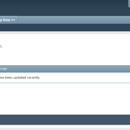
p Now <<
า
ssage
ve been updated recently.