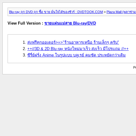
Blu-ray ถูก DVD ถูก ซื้อ ขาย มั่นใจได้ของชัวร์ : DVDTOOK.COM
>
Plaza Mall (พลาซ่าม
View Full Version :
ขายแผ่นแม่สาย Blu-ray/DVD
ส่งฟรีทุกออเดอร์>=>"ร้านอาหารเหนือ ร้านเล็กๆ ครับ"
++//3D & 2D Blu ray หนังใหม่มาเร็ว ส่งเร็ว มีโปรแถม //++
ซีรี่ย์ฝรั่ง Anime ในรูปแบบ บลูเรย์ คมชัด ประหยัดกว่าเดิม
P