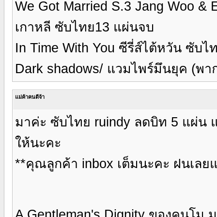
We Got Married S.3 Jang Woo & E
เกาหลี ซับไทย13 แผ่นจบ
In Time With You ซีรี่ส์ไต้หวัน ซับ
Dark shadows/ แวมไพร์มึนยุค (พาก
แม่ค้าคนดีจ้า
มาค่ะ ซับไทย ruindy ลดบิท 5 แผ่น 
ให้นะคะ
**คุณลูกค้า inbox เต็มนะคะ ฝนเลยแจ
A Gentleman's Dignity ของคนโม ม