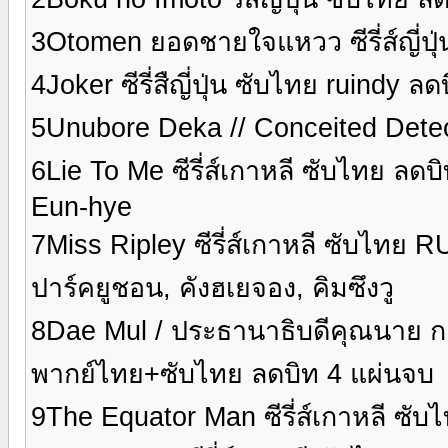
3Otomen ยอดชายใจแหวว ซีรี่ส์ญี่ปุ
4Joker ซีรี่สืญี่ปุ่น ซับไทย ruindy ล
5Unubore Deka // Conceited Detecti
6Lie To Me ซีรี่ส์เกาหลี ซับไทย ล
Eun-hye
7Miss Ripley ซีรี่ส์เกาหลี ซับไทย 
ปาร์คยูชอน, คังฮเยจอง, คิมซึงวู
8Dae Mul / ประธานาธิบดีคุณนาย กะค
พากย์ไทย+ซับไทย ลดบิท 4 แผ่นจบ
9The Equator Man ซีรี่ส์เกาหลี ซับ