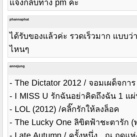
แจ้งกลับทาง pm ค่ะ
phannaphat
ได้รับของแล้วค่ะ รวดเร็วมาก แบบว่าง
ไหนๆ
annejung
- The Dictator 2012 / จอมเผด็จการ
- I MISS U รักฉันอย่าคิดถึงฉัน 1 แผ
- LOL (2012) /คลิ๊กรักให้ลงล็อค
- The Lucky One ลิขิตฟ้าชะตารัก 
- Late Autumn / ครั้งหนึ่ง...ณ ฤดูแ