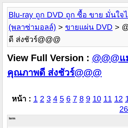
Blu-ray ถูก DVD ถูก ซื้อ ขาย มั่น
(พลาซ่ามอลล์)
>
ขายแผ่น DVD
> @
ดี ส่งชัวร์@@@
View Full Version :
@@@แม่ค
คุณภาพดี ส่งชัวร์@@@
หน้า :
1
2
3
4
5
6
7
8
9
10
11
12
26
lerm