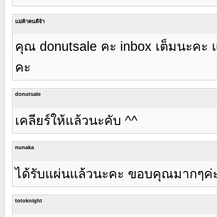
แม่ค้าคนดีจ้า
คุณ donutsale คะ inbox เต็มนะคะ แ
คะ
donutsale
เคลียร์ให้แล้วนะคับ ^^
nunaka
ได้รับแผ่นแล้วนะคะ ขอบคุณมากๆค่
totoknight