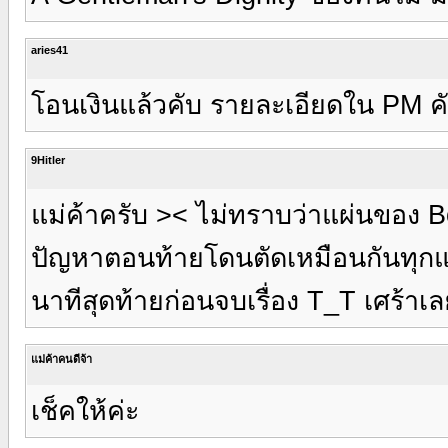
aries41
โอนเงินแล้วคับ รายละเอียดใน PM ค
9Hitler
แม่ค้าครับ >< ไม่ทราบว่าแผ่นของ Bo
ปัญหาตอนท้ายโดนตัดเหมือนกันทุกแผ
นาทีสุดท้ายก่อนจบเรื่อง T_T เศร้าเล
แม่ค้าคนดีจ้า
เช็คให้ค่ะ