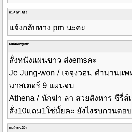
แม่ค้าคนดีจ้า
แจ้งกลับทาง pm นะคะ
rainbowgiftz
สั่งหนังแผ่นขาว ส่งemsคะ
Je Jung-won / เจจุงวอน ตำนานแพทย
มาสเตอร์ 9 แผ่นจบ
Athena / นักฆ่า ล่า สวยสังหาร ซีรี่
สั่ง10แถม1ใช่มั้ยคะ ยังไงรบกวนตอ
แม่ค้าคนดีจ้า