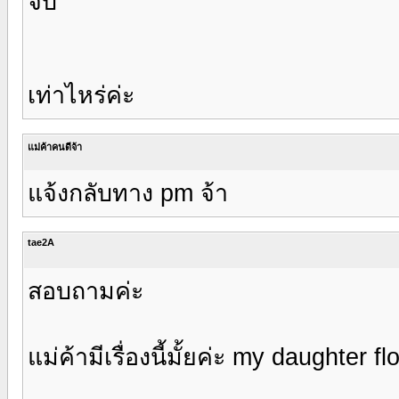
จบ
เท่าไหร่ค่ะ
แม่ค้าคนดีจ้า
แจ้งกลับทาง pm จ้า
tae2A
สอบถามค่ะ
แม่ค้ามีเรื่องนี้มั้ยค่ะ my daughter f