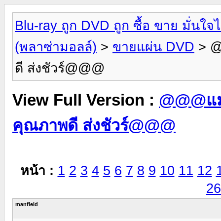
Blu-ray ถูก DVD ถูก ซื้อ ขาย มั่น
(พลาซ่ามอลล์)
>
ขายแผ่น DVD
> @
ดี ส่งชัวร์@@@
View Full Version :
@@@แม่ค
คุณภาพดี ส่งชัวร์@@@
หน้า :
1
2
3
4
5
6
7
8
9
10
11
12
26
manfield