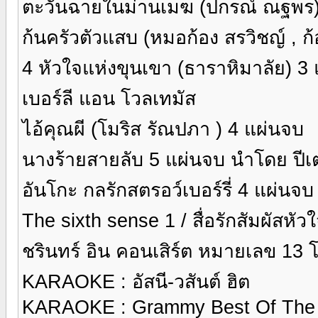
ตะวันฉายในม่านเมฆ (ปกรณ์ ณฐพร)
ก้นครัวตัวแสบ (หมอก้อง สรวิชญ์ , ก้
4 หัวใจแห่งขุนเขา (ธาราหิมาลัย) 3 
เบอร์ลี แอน โวลเทมัส
ไอ้คุณผี (โมริส รัณปภา ) 4 แผ่นจบ
นางร้ายสายลับ 5 แผ่นจบ นำโดย ปีเตอร
อันโกะ กลรักสตรอว์เบอร์รี่ 4 แผ่นจ
The sixth sense 1 / สื่อรักสัมผัสหัวใ
ชรินทร์ อิน คอนเสิร์ต หมายเลข 13
KARAOKE : อัสนี-วสันต์ ฮิต
KARAOKE : Grammy Best Of The 