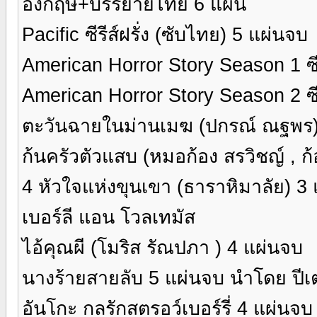
อังกฤษ+บรรยายไทย 6 แผ่น
Pacific ซีรีส์ฝรั่ง (ซับไทย) 5 แผ่นจบ
American Horror Story Season 1 ซีรี
American Horror Story Season 2 ซีร
ตะวันฉายในม่านเมฆ (ปกรณ์ ณฐพร)
ก้นครัวตัวแสบ (หมอก้อง สรวิชญ์ , ก้
4 หัวใจแห่งขุนเขา (ธาราหิมาลัย) 3 
เบอร์ลี แอน โวลเทมัส
ไอ้คุณผี (โมริส รัณปภา ) 4 แผ่นจบ
นางร้ายสายลับ 5 แผ่นจบ นำโดย ปีเตอร
อันโกะ กลรักสตรอว์เบอร์รี่ 4 แผ่นจ