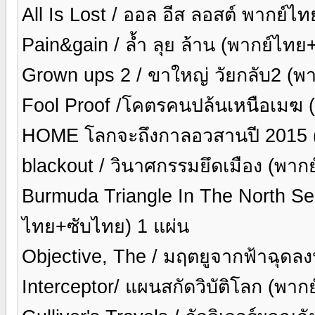
All Is Lost / ออล อีส ลอสต์ พากย์ไ
Pain&gain / ล้ำ ลุย ล้าน (พากย์ไทย
Grown ups 2 / ขาใหญ่ วัยกลับ2 (พ
Fool Proof /โคตรคนปล้นเหนือเมฆ (
HOME โลกจะถึงกาลอวสานปี 2015 (
blackout / วินาศกรรมยึดเมือง (พาก
Burmuda Triangle In The North Sea
ไทย+ซับไทย) 1 แผ่น
Objective, The / มฤตยูจากฟ้าฉุดล
Interceptor/ แผนสกัดวิบัติโลก (พา