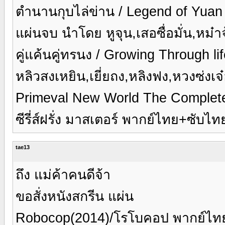
ตำนานกุบไล่ข่าน / Legend of Yuan 
แผ่นจบ นำโดย หูจุน,เสอซื่อมั่น,หม๋าจ
คู่แค้นคู่ทรนง / Growing Through l
หลิวสงเหยิน,เยี่ยถง,หลิงฟง,หวงซ่งเจ
Primeval New World The Complete 
ซีรี่ส์ฝรั่ง มาสเตอร์ พากย์ไทย+ซับไ
tae13
ถึง แม่ค้าคนดีจ้า
ขอสั่งหนังสกรีน แผ่น
Robocop(2014)/โรโบคอป พากย์ไทย