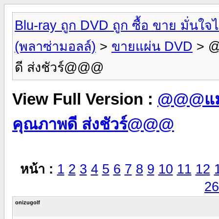
Blu-ray ถูก DVD ถูก ซื้อ ขาย มั่น
(พลาซ่ามอลล์)
>
ขายแผ่น DVD
> @
ดี ส่งชัวร์@@@
View Full Version :
@@@แม่ค
คุณภาพดี ส่งชัวร์@@@
หน้า :
1
2
3
4
5
6
7
8
9
10
11
12
26
onizugolf