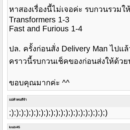
หาสองเรื่องนี้ไม่เจอค่ะ รบกวนรวม
Transformers 1-3
Fast and Furious 1-4
ปล. ครั้งก่อนสั่ง Delivery Man ไปแล้วเป
คราวนี้รบกวนเช็คของก่อนส่งให้ด้ว
ขอบคุณมากค่ะ ^^
แม่ค้าคนดีจ้า
;);););););););););););););););););););)
krabi45