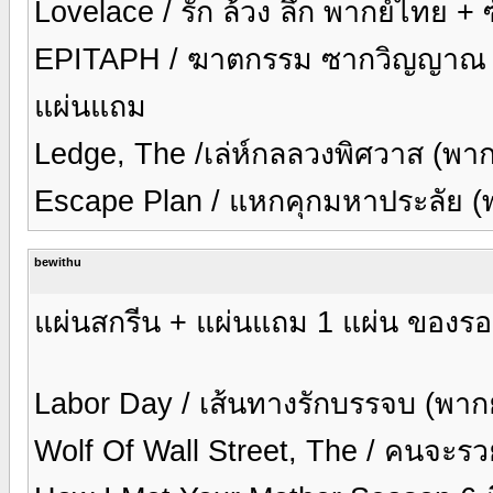
Lovelace / รัก ล้วง ลึก พากย์ไทย +
EPITAPH / ฆาตกรรม ซากวิญญาณ (
แผ่นแถม
Ledge, The /เล่ห์กลลวงพิศวาส (พา
Escape Plan / แหกคุกมหาประลัย (
bewithu
แผ่นสกรีน + แผ่นแถม 1 แผ่น ของรอบ
Labor Day / เส้นทางรักบรรจบ (พาก
Wolf Of Wall Street, The / คนจะรว