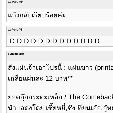
แม่ค้าคนดีจ้า
แจ้งกลับเรียบร้อยค่ะ
แม่ค้าคนดีจ้า
:D:D:D:D:D:D:D:D:D:D:D:D:D
dvdemperor
สั่งแผ่นจ้าเอาโปรนี้ : แผ่นขาว (pr
เฉลี่ยแผ่นละ 12 บาท**
ยอดกุ๊กกระทะเหล็ก / The Comeback 
นำแสดงโดย เซี้ยหยี่,ซังเทียนเอ๋อ,อู๋หย