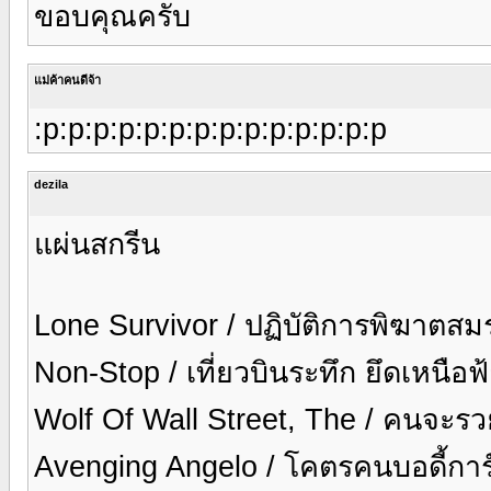
ขอบคุณครับ
แม่ค้าคนดีจ้า
:p:p:p:p:p:p:p:p:p:p:p:p:p:p
dezila
แผ่นสกรีน
Lone Survivor / ปฏิบัติการพิฆาตสม
Non-Stop / เที่ยวบินระทึก ยึดเหนือ
Wolf Of Wall Street, The / คนจะรว
Avenging Angelo / โคตรคนบอดี้การ