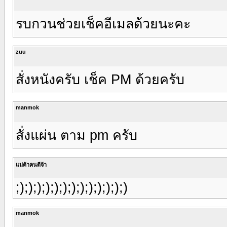
รบกวนช่วยเช็คอีเมลด้วยนะคะ
zuu
สั่งหนังครับ เช็ค PM ด้วยครับ
manmok
สั่งแผ่น ตาม pm ครับ
แม่ค้าคนดีจ้า
;););););););););););););)
manmok