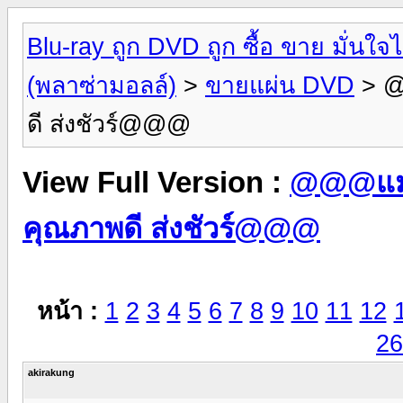
Blu-ray ถูก DVD ถูก ซื้อ ขาย มั่น
(พลาซ่ามอลล์)
>
ขายแผ่น DVD
> @
ดี ส่งชัวร์@@@
View Full Version :
@@@แม่ค
คุณภาพดี ส่งชัวร์@@@
หน้า :
1
2
3
4
5
6
7
8
9
10
11
12
26
akirakung