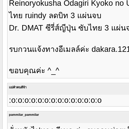
Reinoryokusha Odagiri Kyoko no Uso 
ไทย ruindy ลดบิท 3 แผ่นจบ
Dr. DMAT ซีรี่ส์ญีปุ่น ซับไทย 3 แผ่น
รบกวนแจ้งทางอีเมลล์ค่ะ dakara.1
ขอบคุณค่ะ ^_^
แม่ค้าคนดีจ้า
:o:o:o:o:o:o:o:o:o:o:o:o:o:o
pammilar_pammilar