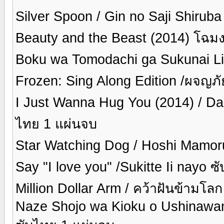
Silver Spoon / Gin no Saji Shirub
Beauty and the Beast (2014) โฉมง
Boku wa Tomodachi ga Sukunai Li
Frozen: Sing Along Edition /ผจญ
I Just Wanna Hug You (2014) / Dak
ไทย 1 แผ่นจบ
Star Watching Dog / Hoshi Mamor
Say "I love you" /Sukitte Ii nayo 
Million Dollar Arm / คว้าฝันข้ามโลก
Naze Shojo wa Kioku o Ushinawan