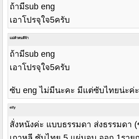
ถ้ามีsub eng
เอาโปรจุใจ5ครับ
แม่ค้าคนดีจ้า
ถ้ามีsub eng
เอาโปรจุใจ5ครับ
ซับ eng ไม่มีนะคะ มีแต่ซับไทยน่ะค่ะ
eify
สั่งหนังค่ะ แบบธรรมดา ส่งธรรมดา (ข
เกาหลี ซับไทย 5 แผ่นจบ ออก 1รายก