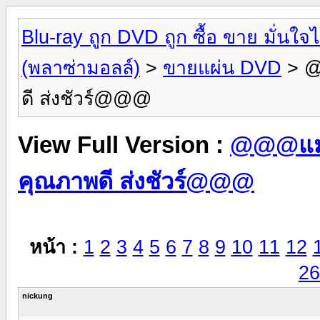
Blu-ray ถูก DVD ถูก ซื้อ ขาย มั่น
(พลาซ่ามอลล์)
>
ขายแผ่น DVD
> @
ดี ส่งชัวร์@@@
View Full Version :
@@@แม่ค
คุณภาพดี ส่งชัวร์@@@
หน้า :
1
2
3
4
5
6
7
8
9
10
11
12
26
nickung