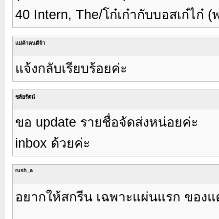
40 Intern, The/โก๋เก๋ากับบอสเก๋ไก๋
แม่ค้าคนดีจ้า
แจ้งกลับเรียบร้อยค่ะ
ชลัยรัตน์
ขอ update รายชื่อจัดส่งหน่อยค่ะ
inbox ด้วยค่ะ
rush_a
อยากให้สกรีน เฉพาะแผ่นแรก ของแต่ล