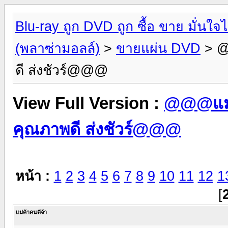
Blu-ray ถูก DVD ถูก ซื้อ ขาย มั่น
(พลาซ่ามอลล์)
>
ขายแผ่น DVD
> @
ดี ส่งชัวร์@@@
View Full Version :
@@@แม่ค
คุณภาพดี ส่งชัวร์@@@
หน้า :
1
2
3
4
5
6
7
8
9
10
11
12
1
[
แม่ค้าคนดีจ้า