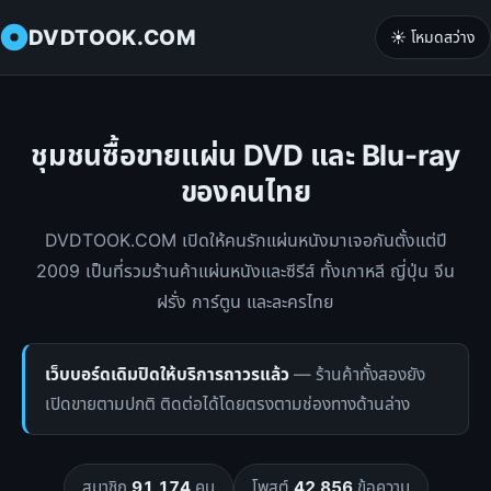
DVDTOOK.COM
☀️ โหมดสว่าง
ชุมชนซื้อขายแผ่น DVD และ Blu-ray
ของคนไทย
DVDTOOK.COM เปิดให้คนรักแผ่นหนังมาเจอกันตั้งแต่ปี
2009 เป็นที่รวมร้านค้าแผ่นหนังและซีรีส์ ทั้งเกาหลี ญี่ปุ่น จีน
ฝรั่ง การ์ตูน และละครไทย
เว็บบอร์ดเดิมปิดให้บริการถาวรแล้ว
— ร้านค้าทั้งสองยัง
เปิดขายตามปกติ ติดต่อได้โดยตรงตามช่องทางด้านล่าง
สมาชิก
91,174
คน
โพสต์
42,856
ข้อความ