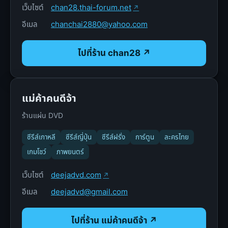
เว็บไซต์
chan28.thai-forum.net
อีเมล
chanchai2880@yahoo.com
ไปที่ร้าน chan28 ↗
แม่ค้าคนดีจ้า
ร้านแผ่น DVD
ซีรีส์เกาหลี
ซีรีส์ญี่ปุ่น
ซีรีส์ฝรั่ง
การ์ตูน
ละครไทย
เกมโชว์
ภาพยนตร์
เว็บไซต์
deejadvd.com
อีเมล
deejadvd@gmail.com
ไปที่ร้าน แม่ค้าคนดีจ้า ↗