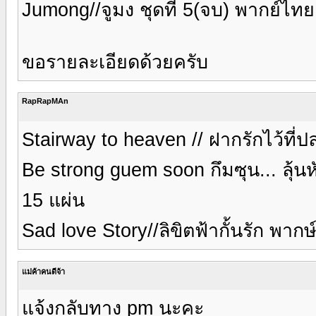
Jumong//จูมง ชุดที่ 5(จบ) พากย์ไทย
ขอรายละเอียดด้วยครับ
RapRapMAn
Stairway to heaven // ฝากรักไว้ที่
Be strong guem soon กึมซุน... ลุ้น
15 แผ่น
Sad love Story//ลิขิตฟ้ากั้นรัก พาก
แม่ค้าคนดีจ้า
แจ้งกลับทาง pm นะคะ