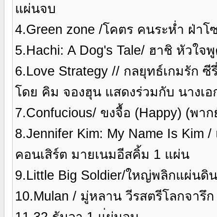
แผ่นจบ
4.Green zone /โคตร คนระห่ำ ฝ่าโ
5.Hachi: A Dog's Tale/ ฮาชิ หัวใจ
6.Love Strategy // กลยุทธ์เกมรัก ซีร
โดย คิม จองฮุน แสดงร่วมกับ นางเอ
7.Confucious/ ขงจื้อ (Happy) (พา
8.Jennifer Kim: My Name Is Kim / 
คอนเสิร์ต มายเนมอีสคิ้ม 1 แผ่น
9.Little Big Soldier/ใหญ่พลิกแผ่นด
10.Mulan / มู่หลาน วีรสตรีโลกจารึ
11.32 ธันวา 1 แ่ผ่นจบ