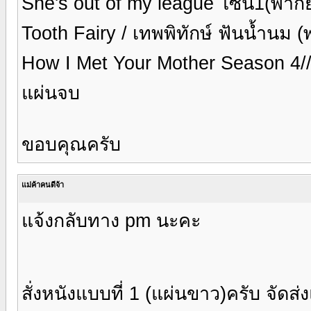
She's out of my league โซน1(พาก
Tooth Fairy / เทพพิทักษ์ ฟันน้ำนม
How I Met Your Mother Season 4// พ่อ
แผ่นจบ
ขอบคุณครับ
แม่ค้าคนดีจ้า
แจ้งกลับทาง pm นะคะ
สั่งหนังแบบที่ 1 (แผ่นขาว)ครับ จัด