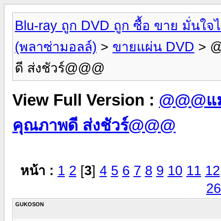
Blu-ray ถูก DVD ถูก ซื้อ ขาย มั่น
(พลาซ่ามอลล์)
>
ขายแผ่น DVD
> @
ดี ส่งชัวร์@@@
View Full Version :
@@@แม่ค
คุณภาพดี ส่งชัวร์@@@
หน้า :
1
2
[
3
]
4
5
6
7
8
9
10
11
12
26
GUKOSON