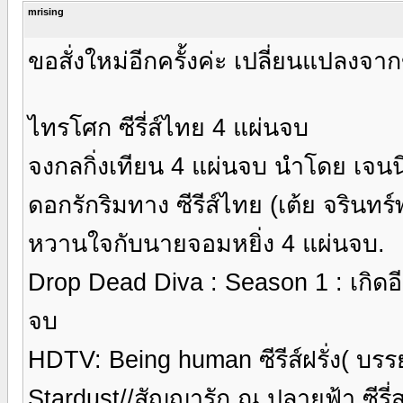
mrising
ขอสั่งใหม่อีกครั้งค่ะ เปลี่ยนแปลงจาก
ไทรโศก ซีรี่ส์ไทย 4 แผ่นจบ
จงกลกิ่งเทียน 4 แผ่นจบ นำโดย เจนนี
ดอกรักริมทาง ซีรีส์ไทย (เต้ย จรินทร์
หวานใจกับนายจอมหยิ่ง 4 แผ่นจบ.
Drop Dead Diva : Season 1 : เกิดอีกที
จบ
HDTV: Being human ซีรีส์ฝรั่ง( บร
Stardust//สัญญารัก ณ ปลายฟ้า ซีรี