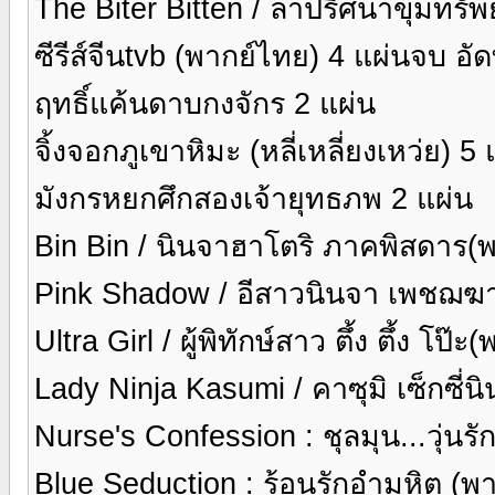
The Biter Bitten / ล่าปริศนาขุมทรัพย์
ซีรีส์จีนtvb (พากย์ไทย) 4 แผ่นจบ อัด
ฤทธิ์แค้นดาบกงจักร 2 แผ่น
จิ้งจอกภูเขาหิมะ (หลี่เหลี่ยงเหว่ย) 5
มังกรหยกศึกสองเจ้ายุทธภพ 2 แผ่น
Bin Bin / นินจาฮาโตริ ภาคพิสดาร(
Pink Shadow / อีสาวนินจา เพชฌฆา
Ultra Girl / ผู้พิทักษ์สาว ตึ้ง ตึ้ง โป
Lady Ninja Kasumi / คาซุมิ เซ็กซี่
Nurse's Confession : ชุลมุน...วุ่น
Blue Seduction : ร้อนรักอำมหิต (