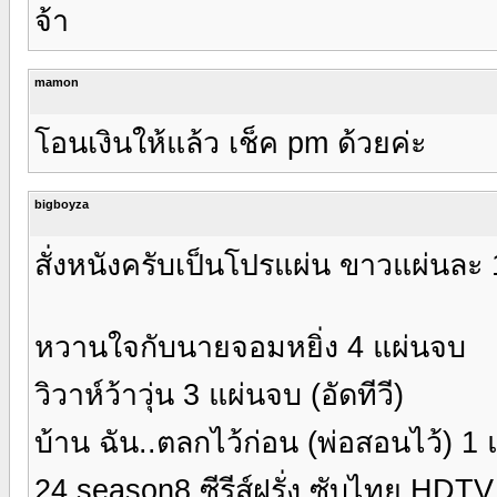
จ้า
mamon
โอนเงินให้แล้ว เช็ค pm ด้วยค่ะ
bigboyza
สั่งหนังครับเป็นโปรแผ่น ขาวแผ่นละ
หวานใจกับนายจอมหยิ่ง 4 แผ่นจบ
วิวาห์ว้าวุ่น 3 แผ่นจบ (อัดทีวี)
บ้าน ฉัน..ตลกไว้ก่อน (พ่อสอนไว้) 1
24 season8 ซีรีส์ฝรั่ง ซับไทย HDT