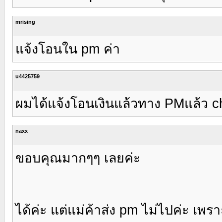
mrising
แจ้งโอนใน pm ค่า
u4425759
ผมได้แจ้งโอนเงินแล้วทาง PMแล้ว c
naxx
ขอบคุณมากๆๆ เลยค่ะ
ได้ค่ะ แต่แม่ค้าส่ง pm ไม่ไปค่ะ เพร