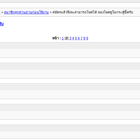
k
>
สมาชิกทุกท่านอ่านก่อนใช้งาน
> สมัครแล้วจึงจะสามารถโพสได้ ลองโพสดูในกระทู้นี้ครับ
ับ
หน้า :
1
[
2
]
3
4
5
6
7
8
9