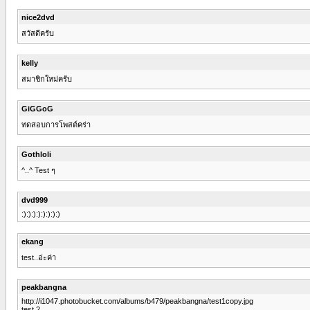
nice2dvd
สวัสดีครับ
kelly
สมาชิกใหม่ครับ
GiGGoG
ทดสอบการโพสต์คร่า
Gothloli
^..^ Test ๆ
dvd999
:):):):):):):):)
ekang
test..อ่ะค่า
peakbangna
http://i1047.photobucket.com/albums/b479/peakbangna/test1copy.jpg
test 2