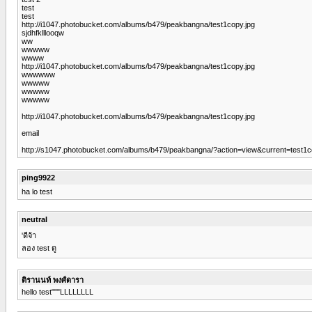
test
test
http://i1047.photobucket.com/albums/b479/peakbangna/test1copy.jpg
sjdhfklllooqw
ww
wwwww
wwww
http://i1047.photobucket.com/albums/b479/peakbangna/test1copy.jpg
wwwwww
wwwww
wwwww
wwwww
http://i1047.photobucket.com/albums/b479/peakbangna/test1copy.jpg
email
http://s1047.photobucket.com/albums/b479/peakbangna/?action=view&current=test1c
ping9922
ha lo test
neutral
'ดีจ้า
ลอง test ดู
ติรานนท์ พงศ์ดารา
hello test"""LLLLLLLL