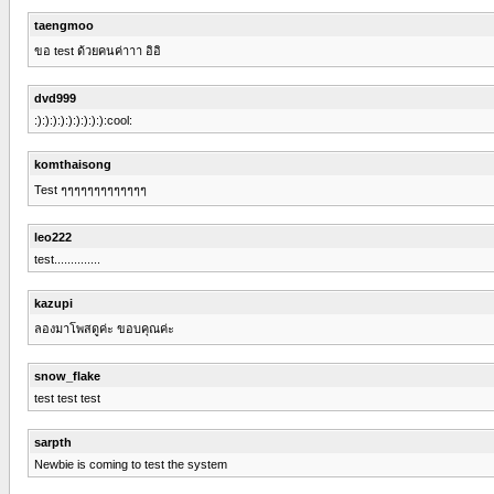
taengmoo
ขอ test ด้วยคนค่าาา อิอิ
dvd999
:):):):):):):):):):cool:
komthaisong
Test ๆๆๆๆๆๆๆๆๆๆๆๆๆ
leo222
test..............
kazupi
ลองมาโพสดูค่ะ ขอบคุณค่ะ
snow_flake
test test test
sarpth
Newbie is coming to test the system