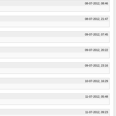
08-07-2012, 08:46
08-07-2012, 21:47
09-07-2012, 07:45
09-07-2012, 20:22
09-07-2012, 23:16
10-07-2012, 16:29
11-07-2012, 05:48
11-07-2012, 09:23