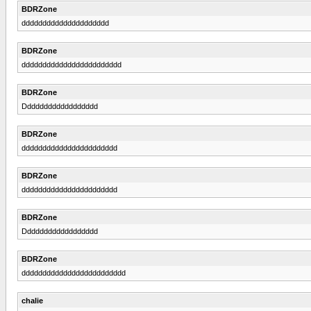
BDRZone
ddddddddddddddddddddd
BDRZone
dddddddddddddddddddddddd
BDRZone
Dddddddddddddddddd
BDRZone
ddddddddddddddddddddddd
BDRZone
ddddddddddddddddddddddd
BDRZone
Dddddddddddddddddd
BDRZone
ddddddddddddddddddddddddd
chalie