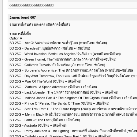
dddddddddddddddddddddddd
James bond 007
รายการสั่งสินค้า และเคลมสินค้าครั้งที่แล้ว
รายการที่สั่งซื้อ
Option A
BD 25G – Act Of Valor/ หน่วยพิฆาต ระห่ำกู้โลก (พากย์ไทย+ซับไทย)
BD 25G - Daredevil/ มนุษย์อหังการ (ซับไทย + เสียงไทย)
BD 25G - World Invasion: Battle Los Angeles/ วันยึดโลก (พากย์ไทย+ซับไทย)
BD 25G - Green Hornet, The/ หน้ากากแตนอาละวาด (พากย์ไทย+ซับไทย)
BD 25G - Gulliver's Travels/ กัลลิเวอร์ผจญภัย (พากย์ไทย+ซับไทย)
BD 25G - Sorcerer's Apprentice, The/ ศึกอภินิหารพ่อมดถล่มโลก (พากย์ไทย+ซับไทย)
BD 25G - Day After Tomorrow, The/ เดอะ เดย์ อ๊าฟเตอร์ ทูมอร์โรว์ วิกฤติวันสิ้นโลก (พ
BD 25G – War Of The World (ซับไทย + เสียงไทย)
BD 25G – Zathura : A Space Adventure (ซับไทย + เสียงไทย)
BD 25G - Last Airbender, The มหาศึกสี่ธาตุจอมราชันย์ (ซับไทย + เสียงไทย)
BD 25G - Indiana Jones Part 4 : The Kingdom Of The Crystal Skull (ซับไทย + เสียงไทย
BD 25G - Prince Of Persia: The Sands Of Time (ซับไทย + เสียงไทย)
BD 25G - Star Trek Part 11 : The Future Begins (2009)-สตาร์เทรค สงครามพิฆาตจักรว
BD 25G – Men In Black II/ เอ็มไอบี หน่วยจารชน พิทักษ์จักรวาล 2 (พากย์ไทย+บรรยายไท
BD 25G - Land Of The Lost (ซับไทย + เสียงไทย)
BD 25G - Australia (ซับไทย + เสียงไทย)
BD 25G - Percy Jackson & The Lighting Thiefเพอร์ซี่ แจ็คสัน กับสายฟ้าที่หายไป (ซับไท
BD 25G – Twilight saga 4 : Breaking Dawn Part 1 (ซับไทย + เสียงไทย)