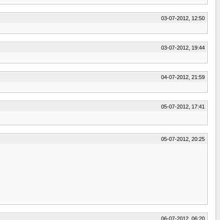
03-07-2012, 12:50
03-07-2012, 19:44
04-07-2012, 21:59
05-07-2012, 17:41
05-07-2012, 20:25
06-07-2012, 06:20