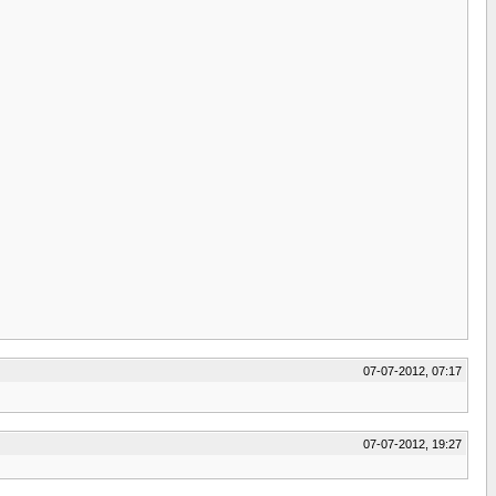
07-07-2012, 07:17
07-07-2012, 19:27