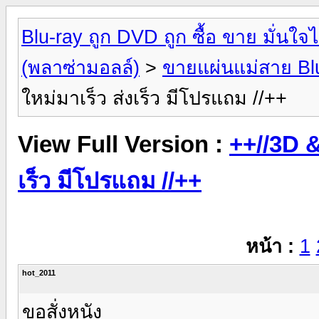
Blu-ray ถูก DVD ถูก ซื้อ ขาย มั่น
(พลาซ่ามอลล์)
>
ขายแผ่นแม่สาย Bl
ใหม่มาเร็ว ส่งเร็ว มีโปรแถม //++
View Full Version :
++//3D &
เร็ว มีโปรแถม //++
หน้า :
1
hot_2011
ขอสั่งหนัง