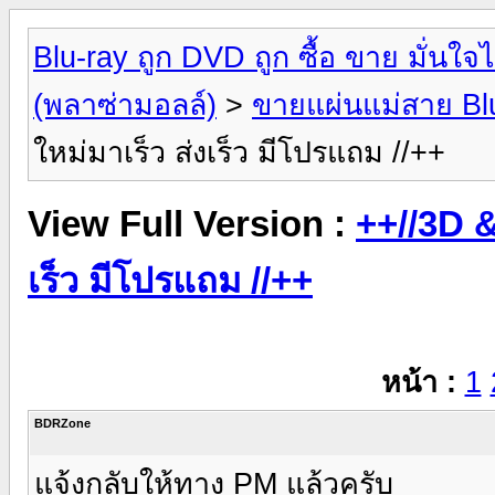
Blu-ray ถูก DVD ถูก ซื้อ ขาย มั่น
(พลาซ่ามอลล์)
>
ขายแผ่นแม่สาย Bl
ใหม่มาเร็ว ส่งเร็ว มีโปรแถม //++
View Full Version :
++//3D &
เร็ว มีโปรแถม //++
หน้า :
1
BDRZone
แจ้งกลับให้ทาง PM แล้วครับ