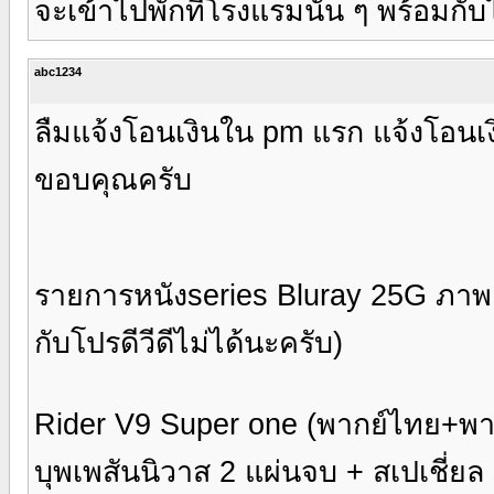
จะเข้าไปพักที่โรงแรมนั้น ๆ พร้อมกับไป
abc1234
ลืมแจ้งโอนเงินใน pm แรก แจ้งโอนเง
ขอบคุณครับ
รายการหนังseries Bluray 25G ภาพ
กับโปรดีวีดีไม่ได้นะครับ)
Rider V9 Super one (พากย์ไทย+พากย
บุพเพสันนิวาส 2 แผ่นจบ + สเปเชี่ย