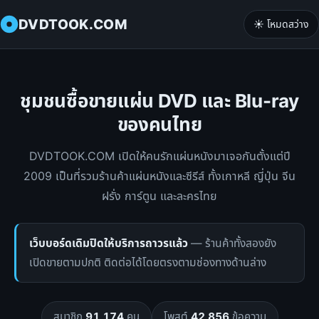
DVDTOOK.COM
☀️ โหมดสว่าง
ชุมชนซื้อขายแผ่น DVD และ Blu-ray
ของคนไทย
DVDTOOK.COM เปิดให้คนรักแผ่นหนังมาเจอกันตั้งแต่ปี
2009 เป็นที่รวมร้านค้าแผ่นหนังและซีรีส์ ทั้งเกาหลี ญี่ปุ่น จีน
ฝรั่ง การ์ตูน และละครไทย
เว็บบอร์ดเดิมปิดให้บริการถาวรแล้ว
— ร้านค้าทั้งสองยัง
เปิดขายตามปกติ ติดต่อได้โดยตรงตามช่องทางด้านล่าง
สมาชิก
91,174
คน
โพสต์
42,856
ข้อความ