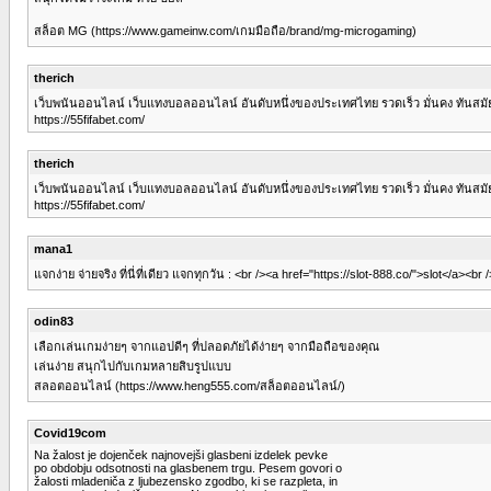
สล็อต MG (https://www.gameinw.com/เกมมือถือ/brand/mg-microgaming)
therich
เว็บพนันออนไลน์ เว็บแทงบอลออนไลน์ อันดับหนึ่งของประเทศไทย รวดเร็ว มั่นคง ทันสมั
https://55fifabet.com/
therich
เว็บพนันออนไลน์ เว็บแทงบอลออนไลน์ อันดับหนึ่งของประเทศไทย รวดเร็ว มั่นคง ทันสมั
https://55fifabet.com/
mana1
แจกง่าย จ่ายจริง ที่นี่ที่เดียว แจกทุกวัน : <br /><a href="https://slot-888.co/">slot</a><br 
odin83
เลือกเล่นเกมง่ายๆ จากแอปดีๆ ที่ปลอดภัยได้ง่ายๆ จากมือถือของคุณ
เล่นง่าย สนุกไปกับเกมหลายสิบรูปแบบ
สลอตออนไลน์ (https://www.heng555.com/สล็อตออนไลน์/)
Covid19com
Na žalost je dojenček najnovejši glasbeni izdelek pevke
po obdobju odsotnosti na glasbenem trgu. Pesem govori o
žalosti mladeniča z ljubezensko zgodbo, ki se razpleta, in