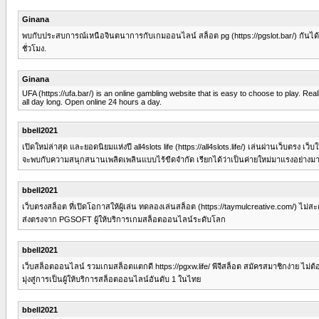
Ginana
พบกับประสบการณ์เหนือจินตนาการกับเกมออนไลน์ สล็อต pg (https://pgslot.bar/) กันได้แล้
ชั่วโมง.
Ginana
UFA (https://ufa.bar/) is an online gambling website that is easy to choose to play. Re
all day long. Open online 24 hours a day.
bbell2021
เปิดใหม่ล่าสุด และยอดนิยมแห่งปี all4slots life (https://all4slots.life/) เล่นผ่านเว็บตร
จะพบกับความสนุกสนานเพลิดเพลินแบบไร้ขีดจำกัด เรียกได้ว่าเป็นค่ายใหม่มาแรงอย่างมา
bbell2021
เว็บตรงสล็อต ที่เปิดโอกาสให้ผู้เล่น ทดลองเล่นสล็อต (https://taymulcreative.com/) ไม่สะดุ
ส่งตรงจาก PGSOFT ผู้ให้บริการเกมสล็อตออนไลน์ระดับโลก
bbell2021
เว็บสล็อตออนไลน์ รวมเกมสล็อตแตกดี https://pgxw.life/ พีจีสล็อต สมัครสมาชิกง่าย ไม่ต
มุ่งสู่การเป็นผู้ให้บริการสล็อตออนไลน์อันดับ 1 ในไทย
bbell2021