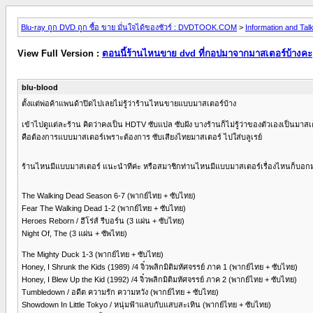
Blu-ray ถูก DVD ถูก ซื้อ ขาย มั่นใจได้ของชัวร์ : DVDTOOK.COM
>
Information and Tal
View Full Version :
ตอนนี้ร้านไหนขาย dvd ที่กอปมาจากมาสเตอร์บ้างคะ
blu-blood
ตั้งแต่พ่อค้าแพนด้าปิดไปเลยไม่รู้ว่าร้านไหนขายแบบมาสเตอร์บ้าง
เข้าไปดูแต่ละร้าน คิดว่าคงเป็น HDTV ซับแปล ซับฝัง บางร้านก็ไม่รู้ว่าของตัวเองเป็นมา
คือต้องการแบบมาสเตอร์เพราะต้องการ ซับเสียงไทยมาสเตอร์ ไปใส่บลูเรย์
ร้านไหนมีแบบมาสเตอร์ แนะนำทีค่ะ หรือสมาชิกท่านไหนมีแบบมาสเตอร์เรื่องไหนก็บอกมาท
The Walking Dead Season 6-7 (พากย์ไทย + ซับไทย)
Fear The Walking Dead 1-2 (พากย์ไทย + ซับไทย)
Heroes Reborn / ฮีโร่ส์ รีบอร์น (3 แผ่น + ซับไทย)
Night Of, The (3 แผ่น + ซัพไทย)
The Mighty Duck 1-3 (พากย์ไทย + ซับไทย)
Honey, I Shrunk the Kids (1989) /4 จิ๋วพลิกมิติมหัศจรรย์ ภาค 1 (พากย์ไทย + ซับไทย)
Honey, I Blew Up the Kid (1992) /4 จิ๋วพลิกมิติมหัศจรรย์ ภาค 2 (พากย์ไทย + ซับไทย)
Tumbledown / อดีต ความรัก ความหวัง (พากย์ไทย + ซับไทย)
Showdown In Little Tokyo / หนุ่มฟ้าแลบกับแสบสะเทิน (พากย์ไทย + ซับไทย)