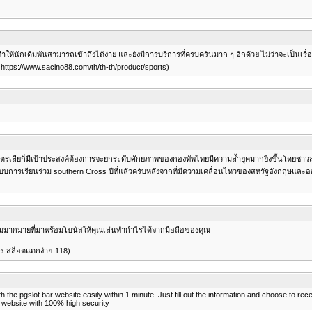
เดิมพันสามารถเข้าถึงได้ง่าย และยังมีการบริการที่ครบครันมาก ๆ อีกด้วย ไม่ว่าจะเป็นเรื่อง
ttps://www.sacino88.com/th/th-th/product/sports)
ตรเลียก็มีเป้าประสงค์ต้องการจะยกระดับศักยภาพของกองทัพไทยมีความล้ำยุคมากยิ่งขึ้นโดยชาวสหร
การเรียนร่วม southern Cross ปีที่แล้วครับหลังจากที่มีความเคลื่อนไหวของสหรัฐอังกฤษและออ
ลาเกมมากมายที่มาพร้อมโบนัสให้คุณเล่นทำกำไรได้จากมือถือของคุณ
ูง-สล็อตแตกง่าย-118)
ith the pgslot.bar website easily within 1 minute. Just fill out the information and choose to 
 website with 100% high security