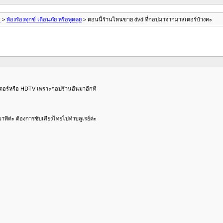
k
>
ห้องร้องทุกข์ เตือนภัย หรือพูดคุย
> ตอนนี้ร้านไหนขาย dvd ที่กอปมาจากมาสเตอร์บ้างคะ
สเตอร์หรือ HDTV เพราะกอปร้านอื่นมาอีกที
ีค่ะ ต้องการซับเสียงไทยไปทำบลูเรย์ค่ะ