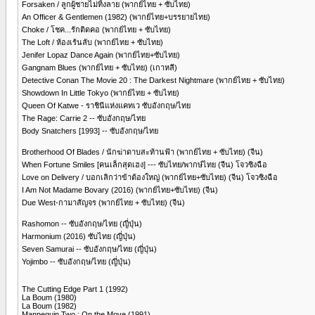
Forsaken / ลูกผู้ชายไม่ทิ้งลาย (พากย์ไทย + ซับไทย)
An Officer & Gentlemen (1982) (พากย์ไทย+บรรยายไทย)
Choke / โชค...รักติดคอ (พากย์ไทย + ซับไทย)
The Loft / ห้องเร้นลับ (พากย์ไทย + ซับไทย)
Jenifer Lopaz Dance Again (พากย์ไทย+ซับไทย)
Gangnam Blues (พากย์ไทย + ซับไทย) (เกาหลี)
Detective Conan The Movie 20 : The Darkest Nightmare (พากย์ไทย + ซับไทย)
Showdown In Little Tokyo (พากย์ไทย + ซับไทย)
Queen Of Katwe - ราชินีแห่งแคทเว ซับอังกฤษ/ไทย
The Rage: Carrie 2 -- ซับอังกฤษ/ไทย
Body Snatchers [1993] -- ซับอังกฤษ/ไทย
Brotherhood Of Blades / นักฆ่าดาบสะท้านฟ้า (พากย์ไทย + ซับไทย) (จีน)
When Fortune Smiles [คนเล็กสุดเฮง] --- ซับไทย/พากษ์ไทย (จีน) โจวซิงฉือ
Love on Delivery / บอกเลิกว่าข้าต้องใหญ่ (พากย์ไทย+ซับไทย) (จีน) โจวซิงฉือ
I Am Not Madame Bovary (2016) (พากย์ไทย+ซับไทย) (จีน)
Due West-กามาสัญจร (พากย์ไทย + ซับไทย) (จีน)
Rashomon -- ซับอังกฤษ/ไทย (ญี่ปุ่น)
Harmonium (2016) ซับไทย (ญี่ปุ่น)
Seven Samurai -- ซับอังกฤษ/ไทย (ญี่ปุ่น)
Yojimbo -- ซับอังกฤษ/ไทย (ญี่ปุ่น)
The Cutting Edge Part 1 (1992)
La Boum (1980)
La Boum (1982)
Mannequin Two : On the Move (1991)