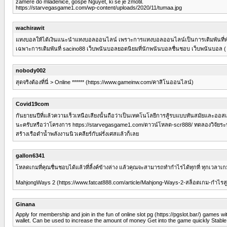
zamere do mladeniče, gospe Nguyet, ki se je zmotil.
https://starvegasgame1.com/wp-content/uploads/2020/11/tumaa.jpg
wachirawit
แทงบอลให้ได้เงินแนะนำแทงบอลออนไลน์ เพราะการแทงบอลออนไลน์เป็นการเดิมพันที่ทำให้นัก
เฉพาะการเดิมพันที่ sacino88 เว็บพนันบอลยอดนิยมที่นักพนันบอลชื่นชอบ เว็บพนันบอล ( h
nobody002
สุดจริงต้องที่นี่ > Online ****** (https://www.gameinw.com/คาสิโนออนไลน์)
Covid19com
กันยายนปีที่แล้วความเร็วเหนือเสียงนั้นถือว่าเป็นเทคโนโลยีการสู้รบแบบทันสมัยและออสเ
นะครับหรือว่าโครงการ https://starvegasgame1.com/ดาวน์โหลด-scr888/ ทดลองวิจัยระบบ
สร้างเรือดำน้ำพลังงานนิวเคลียร์กับฝรั่งเศสแล้วก็เลย
gallon6341
โหลดเกมที่คุณชื่นชอบได้แล้วที่ลิ้งค์ข้างล่าง แล้วคุณจะสามารถทำกำไรได้ทุกที่ ทุกเว
MahjongWays 2 (https://www.fatcat888.com/article/Mahjong-Ways-2-สล็อตเกม-กำไรส
Ginana
Apply for membership and join in the fun of online slot pg (https://pgslot.bar/) games w
wallet. Can be used to increase the amount of money Get into the game quickly Stable