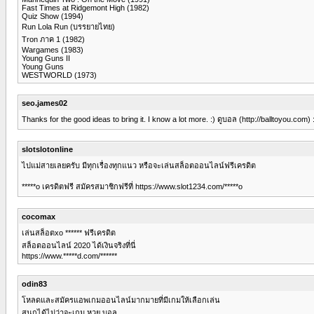
Fast Times at Ridgemont High (1982)
Quiz Show (1994)
Run Lola Run (บรรยายไทย)
Tron ภาค 1 (1982)
Wargames (1983)
Young Guns II
Young Guns
WESTWORLD (1973)
seo.james02
Thanks for the good ideas to bring it. I know a lot more. :) ดูบอล (http://balltoyou.com) 
slotslotonline
ไปแม่สายเลยครับ มีทุกเรื่องทุกแนว หรือจะเล่นสล็อตออนไลน์ฟรีเครดิต
*****o เครดิตฟรี สมัครสมาชิกฟรีที่ https://www.slot1234.com/*****o
cocomax
เล่นสล็อตxo ****** ฟรีเครดิต
สล็อตออนไลน์ 2020 ได้เงินจริงที่นี่
https://www.*****d.com/******
odin83
โหลดและสมัครแอพเกมออนไลน์มากมายที่มีเกมให้เลือกเล่น
สนุกได้ไม่ว่าจะเกม หวย บอล