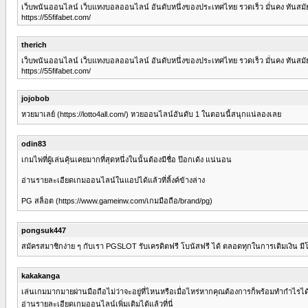
เว็บพนันออนไลน์ เว็บแทงบอลออนไลน์ อันดับหนึ่งของประเทศไทย รวดเร็ว มั่นคง ทันสมั
https://55fifabet.com/
therich
เว็บพนันออนไลน์ เว็บแทงบอลออนไลน์ อันดับหนึ่งของประเทศไทย รวดเร็ว มั่นคง ทันสมั
https://55fifabet.com/
jojobob
หวยมาเลย์ (https://lotto4all.com/) หวยออนไลน์อันดับ 1 ในตอนนี้สนุกแน่ลองเลย
odin83
เกมไพ่ที่ผู้เล่นคุ้นเคยมากที่สุดหนึ่งในนั้นต้องมีชื่อ ป๊อกเด้ง แน่นอน
อ่านรายละเอียดเกมออนไลน์ในแอปได้แล้วที่ลิ้งค์ข้างล่าง
PG สล็อต (https://www.gameinw.com/เกมมือถือ/brand/pg)
pongsuk447
สมัครสมาชิกง่าย ๆ กับเรา PGSLOT รับเครดิตฟรี โบนัสฟรี ได้ ตลอดทุกในการเติมเงิน มีโป
kakakanga
เล่นเกมมากมายผ่านมือถือไม่ว่าจะอยู่ที่ไหนหรือเมื่อไหร่หากคุณต้องการก็พร้อมทำกำไรได
อ่านรายละเอียดเกมออนไลน์เพิ่มเติมได้แล้วที่นี่