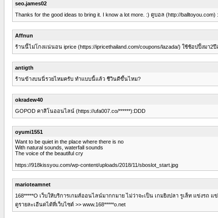
seo.james02
Thanks for the good ideas to bring it. I know a lot more. :) ดูบอล (http://balltoyou.com) 
Affnun
ร้านนี้ไม่โกงแน่นอน iprice (https://ipricethailand.com/coupons/lazada/) ใช้ช้อปปิ้งมา2ปี
antigth
ร้านข้างบนนี่รวยไหมครับ ทำแบบนี้แล้ว ชีวินดีขึ้นไหม?
okradew40
GOPOD คาสิโนออนไลน์ (https://ufa007.co/******):DDD
oyumi1551
Want to be quiet in the place where there is no
With natural sounds, waterfall sounds
The voice of the beautiful cry
https://918kissyou.com/wp-content/uploads/2018/11/sboslot_start.jpg
marioteamnet
168*****O เว็บให้บริการเกมส์ออนไลน์มากกมาย ไม่ว่าจะเป็น เกมยิงปลา รูเล็ท แข่งรถ แข
ดูรายละเอีนดได้ที่เว็บไซต์ >> www.168*****o.net