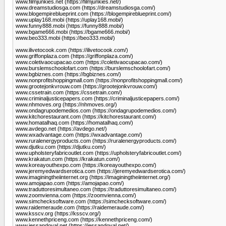
www.filmjunkies.net (https://filmjunkies.net/)
www.dreamstudiosga.com (https://dreamstudiosga.com/)
www.blogempireblueprint.com (https://blogempireblueprint.com/)
www.uplay168.mobi (https://uplay168.mobi/)
www.funny888.mobi (https://funny888.mobi/)
www.bgame666.mobi (https://bgame666.mobi/)
www.beo333.mobi (https://beo333.mobi/)
www.ilivetocook.com (https://ilivetocook.com/)
www.griffonplaza.com (https://griffonplaza.com/)
www.coletivaocupacao.com (https://coletivaocupacao.com/)
www.burslemschoolofart.com (https://burslemschoolofart.com/)
www.bgbiznes.com (https://bgbiznes.com/)
www.nonprofitshoppingmall.com (https://nonprofitshoppingmall.com/)
www.grootejonkvrouw.com (https://grootejonkvrouw.com/)
www.cssetrain.com (https://cssetrain.com/)
www.criminaljusticepapers.com (https://criminaljusticepapers.com/)
www.nhmoves.org (https://nhmoves.org/)
www.ondagrupodemedios.com (https://ondagrupodemedios.com/)
www.kitchorestaurant.com (https://kitchorestaurant.com/)
www.homatalhaq.com (https://homatalhaq.com/)
www.avdego.net (https://avdego.net/)
www.wxadvantage.com (https://wxadvantage.com/)
www.ruralenergyproducts.com (https://ruralenergyproducts.com/)
www.djutku.com (https://djutku.com/)
www.upholsteryfabricoutlet.com (https://upholsteryfabricoutlet.com/)
www.krakatun.com (https://krakatun.com/)
www.koreayouthexpo.com (https://koreayouthexpo.com/)
www.jeremyedwardserotica.com (https://jeremyedwardserotica.com/)
www.imaginingtheiinternet.org (https://imaginingtheiinternet.org/)
www.amojapao.com (https://amojapao.com/)
www.traduttoresimultaneo.com (https://traduttoresimultaneo.com/)
www.zoomvienna.com (https://zoomvienna.com/)
www.simchecksoftware.com (https://simchecksoftware.com/)
www.raidemeraude.com (https://raidemeraude.com/)
www.ksscv.org (https://ksscv.org/)
www.kennethpriceng.com (https://kennethpriceng.com/)
www.iessandoval.net (https://iessandoval.net/)