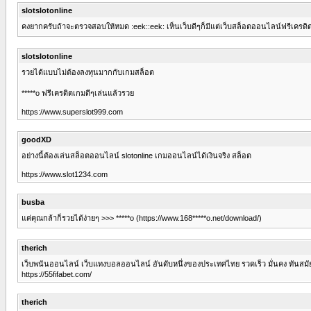
slotslotonline
คงยากครับถ้าจะตรวจสอบให้หมด :eek::eek: เห็นเว็บดีๆก็มีแต่เว็บสล็อตออนไลน์ฟรีเครดิต 
slotslotonline
รวยได้แบบไม่ต้องลงทุนมากกับเกมสล็อต
*****o ฟรีเครดิตเกมดีๆเล่นแล้วรวย
https://www.superslot999.com
goodXD
อย่างนี้ต้องเล่นสล็อตออนไลน์ slotonline เกมออนไลน์ได้เงินจริง สล็อต
https://www.slot1234.com
busba
แค่คุณกล้าก็รวยได้ง่ายๆ >>> *****o (https://www.168*****o.net/download/)
therich
เว็บพนันออนไลน์ เว็บแทงบอลออนไลน์ อันดับหนึ่งของประเทศไทย รวดเร็ว มั่นคง ทันสมั
https://55fifabet.com/
therich