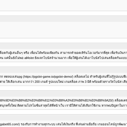
ับผู้เล่นอื่นๆ หรือ เพื่อนได้พร้อมเพียงกัน สามารถทำยอดเทิร์นโอเวอร์มากที่สุด เพื่อรับเงินรางวัล
ุกคน แค่นั้นยังไม่พอ all4slot ยังแจกโบนัสจำนวนมาก เพื่อให้ผู้เล่นได้เอาโบนัสไปเล่นสล็อตกันแ
ก ทดลองเล่นpg (https://pgslot-game.io/pgslot-demo/) สล็อตเดโม่ สำหรับผู้เล่นที่ไม่รู้รูปแบบฟีเ
 ให้เลือกเล่น มากกว่า 200 เกมส์ รูปแบบใหม่ เกมสล็อต ภาพ 3 มิติ พร้อมด้วยรางวัลโบนัส เสีย
.net/%E0%B8%9D%E0%B8%B2%E0%B8%811%E0%B8%A3%E0%B8%B1%E0%B8%9A20/) สล็อตเครดิตฟรี 
กครั้งใหม่ ติดตามโปรโมชั่นล่าสุดได้ที่หน้าเว็บ เรามีให้ท่านได้เลือกใช้งาน หากพบปัญหาในกา
://tgabet65.com/) รองรับการทำงานทุกระบบ เล่นได้เงินจริง ที่เล่นผ่านมือถือ เกมออนไลน์ถูกพ