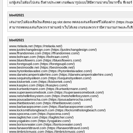
แก่ผู้เล่นไม่ต้องไปเล่น ถึงต่างประเทศ เกมพัฒนารูปแบบให้มีความน่าสนใจมากขึ้น ฟีเจอร์
bbell2021
เล่นง่ายๆไม่ต้องเสียเงินเสียทอง pg slot demo ทดลองเล่นสล็อตฟรีไม่ต้องฝาก (https://su
สามารถทดลองเล่นกับพวกเราผ่านหน้าเว็บได้เลย เกมของพวกเรามีความงามภาพและก็เสียงเ
bbell2021
www.rtelaola.net (https://rtelaola.net/)
www.justinchangdesign.com (https://justinchangdesign.com/)
www.ffrandonnee.com (https://ffrandonnee.com/)
www.bohraan.com (https://bohraan.com/)
www.bluesflowers.com (https://bluesflowers.com/)
www.foretgoupil.com (https://foretgoupil.com/)
www.bestmoodle.net (https://bestmoodle.net/)
www.hytonleelavadee.com (https://hytonleelavadee.com/)
www.darwincampertrailerhire.com (https://darwincampertrailerhire.com/)
www.sequinsbyeileen.com (https://sequinsbyeileen.com/)
www.kiskertek.com (https://kiskertek.com/)
www.kaspivo.com (https://kaspivo.com/)
www.kurtweitzmann.com (https://kurtweitzmann.com/)
www.superawesomebook.com (https://superawesomebook.com/)
www.netshellinfosystem.com (https://netshellinfosystem.com/)
www.pousadamrocha.com (https://pousadamrocha.com/)
www.thietbiotoviet.com (https://thietbiotoviet.com/)
www.barbaraopsomer.com (https://barbaraopsomer.com/)
www.locksmithslongbeach.com (https://locksmithslongbeach.com/)
www.spocena.com (https://spocena.com/)
www.tagfetcher.com (https://tagfetcher.com/)
www.yogakiev.com (https://yogakiev.com/)
www.borisovwater.com (https://borisovwater.com/)
www.fanaworldtravel.com (https://fanaworldtravel.com/)
www.timbrickmusic.com (https://timbrickmusic.com/)