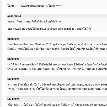
โหลด ****** (www.ballinw.com/ดาวน์โหลด-******/)
gallon6341
ลองเล่นกันความสนุกที่พร้อให้คุณเลือกใช้บริการ
Star Vega ฝากถอนออโต้ (https://starvegas-auto.com/ฝาก-ถอนอัตโนมัติ)
bbell2021
เกมสล็อตออนไลน์ แบบเรียลไทม์ 2023 pgslot (https://all4slot.com/) ผู้เล่นสามารถพนันสล็อตก
นักพนันเล่นกันไม่น้อยเลยทีเดียว ท่านสามารถ เลือกรับ โปรโมชั่น ที่เราเตรียมให้ผู้เล่นท
bbell2021
เราได้จัดเตรียม เกมสล็อต ไว้ให้ผู้เล่นได้ ทดลองเล่นสล็อตฟรี ได้โดยไม่ต้องสมัครไม่ต้องฝา
ประสบการณ์เล่นเกม พร้อมกับการอัพเดทเกมใหม่ทุกวัน! เครดิตฟรีในเกมทดลอง มีเกมทุกค่าย
bbell2021
สามารถเข้ามาตื่นตาตื่นใจ กับ โปรสุดพิเศษ 1รับ20ถอนไม่อั้น (https://gd-slot
ครบทุกความต้องการ เวลาใดก็ได้ ก็สามารถรับโปรสุดคุ้ม สุดพิเศษ เปิดประสบการณ์ความสนุ
bbell2021
สล็อตเล่นผ่านมือถือ บนเว็บไซต์ ทางเข้าpg slot ไม่ต้องดาวโหลด tga club สล็อต (https