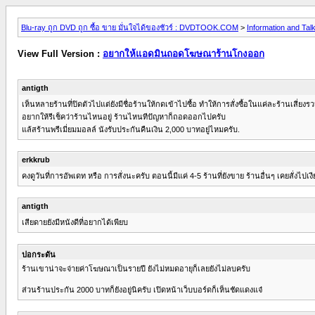
Blu-ray ถูก DVD ถูก ซื้อ ขาย มั่นใจได้ของชัวร์ : DVDTOOK.COM
>
Information and Tal
View Full Version :
อยากให้แอดมินถอดโฆษณาร้านโกงออก
antigth
เห็นหลายร้านที่ปิดตัวไปแต่ยังมีชื่อร้านให้กดเข้าไปซื้อ ทำให้การสั่งซื้อในแค่ละร้านเสี่
อยากให้รีเช็คว่าร้านไหนอยู่ ร้านไหนทีปัญหาก็ถอดออกไปครับ
แล้สร้านพรีเมี่ยมมอลล์ นังรับประกันคืนเงิน 2,000 บาทอยู่ไหมครับ.
erkkrub
คงดูวันที่การอัพเดท หรือ การสั่งนะครับ ตอนนี้มีแค่ 4-5 ร้านที่ยังขาย ร้านอื่นๆ เคยสั่งไปเงีย
antigth
เสียดายยังมีหนังดีที่อยากได้เพียบ
ปอกระดัน
ร้านเขาน่าจะจ่ายค่าโฆษณาเป็นรายปี ยังไม่หมดอายุก็เลยยังไม่ลบครับ
ส่วนร้านประกัน 2000 บาทก็ยังอยู่นิครับ เปิดหน้าเว็บบอร์ดก็เห็นชัดแดงแจ๋