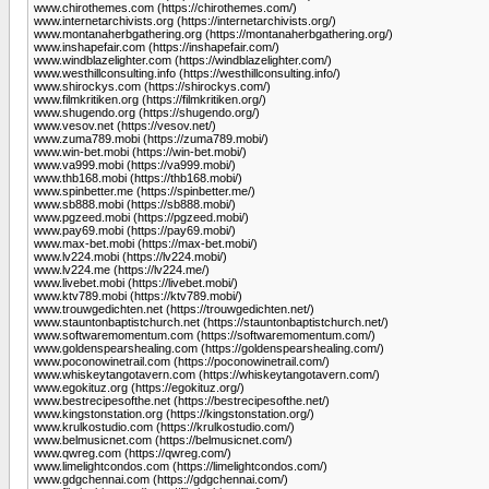
www.chirothemes.com (https://chirothemes.com/)
www.internetarchivists.org (https://internetarchivists.org/)
www.montanaherbgathering.org (https://montanaherbgathering.org/)
www.inshapefair.com (https://inshapefair.com/)
www.windblazelighter.com (https://windblazelighter.com/)
www.westhillconsulting.info (https://westhillconsulting.info/)
www.shirockys.com (https://shirockys.com/)
www.filmkritiken.org (https://filmkritiken.org/)
www.shugendo.org (https://shugendo.org/)
www.vesov.net (https://vesov.net/)
www.zuma789.mobi (https://zuma789.mobi/)
www.win-bet.mobi (https://win-bet.mobi/)
www.va999.mobi (https://va999.mobi/)
www.thb168.mobi (https://thb168.mobi/)
www.spinbetter.me (https://spinbetter.me/)
www.sb888.mobi (https://sb888.mobi/)
www.pgzeed.mobi (https://pgzeed.mobi/)
www.pay69.mobi (https://pay69.mobi/)
www.max-bet.mobi (https://max-bet.mobi/)
www.lv224.mobi (https://lv224.mobi/)
www.lv224.me (https://lv224.me/)
www.livebet.mobi (https://livebet.mobi/)
www.ktv789.mobi (https://ktv789.mobi/)
www.trouwgedichten.net (https://trouwgedichten.net/)
www.stauntonbaptistchurch.net (https://stauntonbaptistchurch.net/)
www.softwaremomentum.com (https://softwaremomentum.com/)
www.goldenspearshealing.com (https://goldenspearshealing.com/)
www.poconowinetrail.com (https://poconowinetrail.com/)
www.whiskeytangotavern.com (https://whiskeytangotavern.com/)
www.egokituz.org (https://egokituz.org/)
www.bestrecipesofthe.net (https://bestrecipesofthe.net/)
www.kingstonstation.org (https://kingstonstation.org/)
www.krulkostudio.com (https://krulkostudio.com/)
www.belmusicnet.com (https://belmusicnet.com/)
www.qwreg.com (https://qwreg.com/)
www.limelightcondos.com (https://limelightcondos.com/)
www.gdgchennai.com (https://gdgchennai.com/)