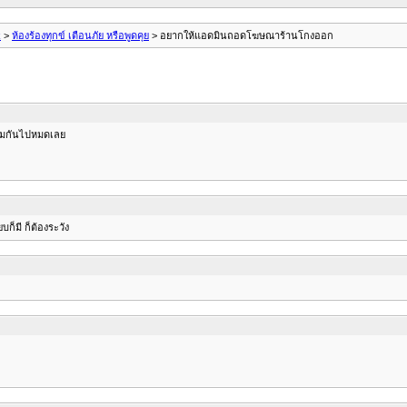
k
>
ห้องร้องทุกข์ เตือนภัย หรือพูดคุย
> อยากให้แอดมินถอดโฆษณาร้านโกงออก
ยงรวมกันไปหมดเลย
บก็มี ก็ต้องระวัง