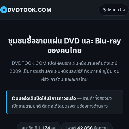
DVDTOOK.COM
☀️ โหมดสว่าง
ชุมชนซื้อขายแผ่น DVD และ Blu-ray
ของคนไทย
DVDTOOK.COM เปิดให้คนรักแผ่นหนังมาเจอกันตั้งแต่ปี
2009 เป็นที่รวมร้านค้าแผ่นหนังและซีรีส์ ทั้งเกาหลี ญี่ปุ่น จีน
ฝรั่ง การ์ตูน และละครไทย
เว็บบอร์ดเดิมปิดให้บริการถาวรแล้ว
— ร้านค้าทั้งสองยัง
เปิดขายตามปกติ ติดต่อได้โดยตรงตามช่องทางด้านล่าง
สมาชิก
91,174
คน
โพสต์
42,856
ข้อความ