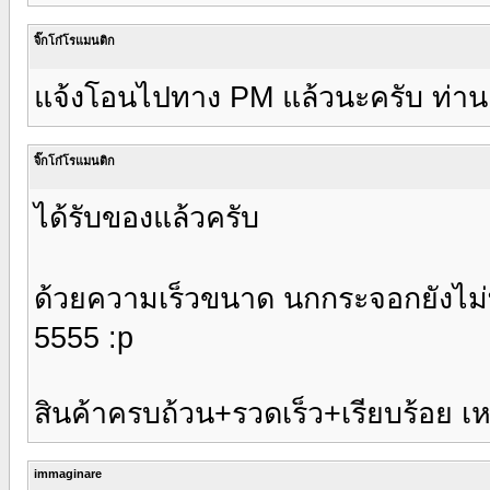
จิ๊กโก๋โรแมนติก
แจ้งโอนไปทาง PM แล้วนะครับ ท่านเ
จิ๊กโก๋โรแมนติก
ได้รับของแล้วครับ
ด้วยความเร็วขนาด นกกระจอกยังไม่ทั
5555 :p
สินค้าครบถ้วน+รวดเร็ว+เรียบร้อย เห
immaginare