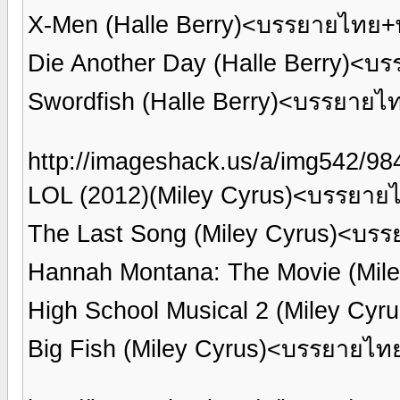
X-Men (Halle Berry)<บรรยายไทย+
Die Another Day (Halle Berry)<
Swordfish (Halle Berry)<บรรยาย
http://imageshack.us/a/img542/984
LOL (2012)(Miley Cyrus)<บรรยา
The Last Song (Miley Cyrus)<บร
Hannah Montana: The Movie (Mil
High School Musical 2 (Miley C
Big Fish (Miley Cyrus)<บรรยายไ