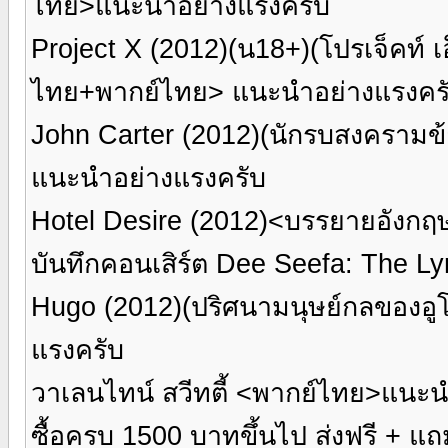
ไทย>แนะนำอย่างแรงครับ
Project X (2012)(น18+)(โปรเจ็คท์ เอ
ไทย+พากย์ไทย> แนะนำอย่างแรงคร
John Carter (2012)(นักรบสงคราม
แนะนำอย่างแรงครับ
Hotel Desire (2012)<บรรยายอังกฤ
บันทึกคอนเสิร์ต Dee Seefa: The L
Hugo (2012)(ปริศนามนุษย์กลของอ
แรงครับ
วาเลนไทน์ สวีทตี้ <พากย์ไทย>แนะน
ซื้อครบ 1500 บาทขึ้นไป ส่งฟรี + แถ