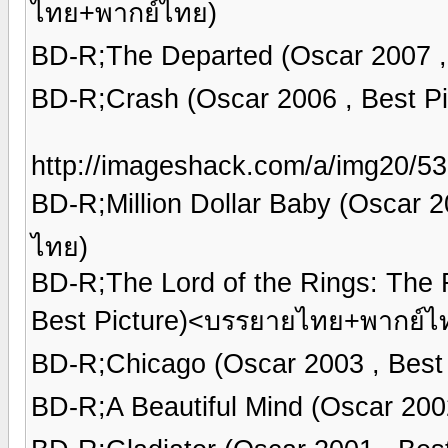
ไทย+พากย์ไทย)
BD-R;The Departed (Oscar 2007 
BD-R;Crash (Oscar 2006 , Best P
http://imageshack.com/a/img20/53
BD-R;Million Dollar Baby (Oscar 
ไทย)
BD-R;The Lord of the Rings: The R
Best Picture)<บรรยายไทย+พากย์ไ
BD-R;Chicago (Oscar 2003 , Bes
BD-R;A Beautiful Mind (Oscar 20