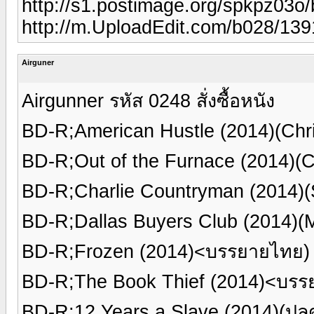
http://s1.postimage.org/spkpz03o/
http://m.UploadEdit.com/b028/13
Airguner
Airgunner รหัส 0248 สั่งซื้อหนัง
BD-R;American Hustle (2014)(Chr
BD-R;Out of the Furnace (2014)(
BD-R;Charlie Countryman (2014)
BD-R;Dallas Buyers Club (2014
BD-R;Frozen (2014)<บรรยายไทย)
BD-R;The Book Thief (2014)<บรร
BD-R;12 Years a Slave (2014)(ป