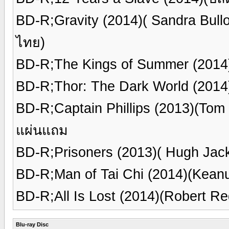
BD-R;Gravity (2014)( Sandra Bu
ไทย)
BD-R;The Kings of Summer (201
BD-R;Thor: The Dark World (201
BD-R;Captain Phillips (2013)(To
แผ่นแถม
BD-R;Prisoners (2013)( Hugh Ja
BD-R;Man of Tai Chi (2014)(Kea
BD-R;All Is Lost (2014)(Robert R
Blu-ray Disc