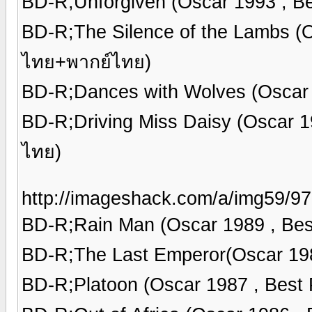
BD-R;Unforgiven (Oscar 1993 , B
BD-R;The Silence of the Lambs (O
ไทย+พากย์ไทย)
BD-R;Dances with Wolves (Oscar 
BD-R;Driving Miss Daisy (Oscar 
ไทย)
http://imageshack.com/a/img59/977
BD-R;Rain Man (Oscar 1989 , Bes
BD-R;The Last Emperor(Oscar 19
BD-R;Platoon (Oscar 1987 , Best