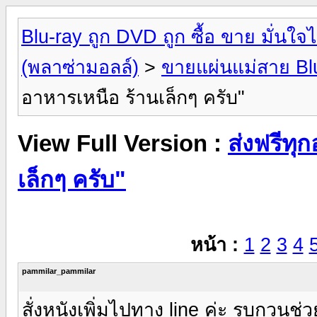
Blu-ray ถูก DVD ถูก ซื้อ ขาย มั่น
(พลาซ่ามอลล์)
>
ขายแผ่นแม่สาย Bl
อาหารเหนือ ร้านเล็กๆ ครับ"
View Full Version :
ส่งฟรีทุ
เล็กๆ ครับ"
หน้า :
1
2
3
4
pammilar_pammilar
สั่งหนังเพิ่มไปทาง line ค่ะ รบกวนช่