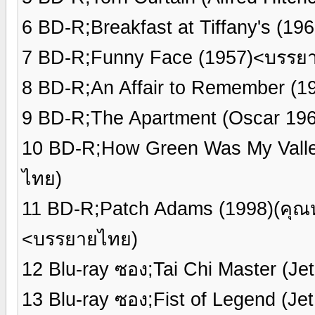
6 BD-R;Breakfast at Tiffany's (1
7 BD-R;Funny Face (1957)<บรรย
8 BD-R;An Affair to Remember (
9 BD-R;The Apartment (Oscar 196
10 BD-R;How Green Was My Valley
ไทย)
11 BD-R;Patch Adams (1998)(คุณห
<บรรยายไทย)
12 Blu-ray ซอง;Tai Chi Master (J
13 Blu-ray ซอง;Fist of Legend (Je