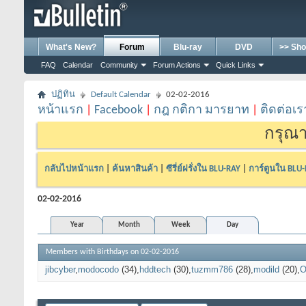
What's New?
Forum
Blu-ray
DVD
>> Sho
FAQ
Calendar
Community
Forum Actions
Quick Links
ปฏิทิน
Default Calendar
02-02-2016
หน้าแรก
|
Facebook
|
กฎ กติกา มารยาท
|
ติดต่อเร
กรุณา
กลับไปหน้าแรก
|
ค้นหาสินค้า
|
ซีรี่ย์ฝรั่งใน BLU-RAY
|
การ์ตูนใน BLU
02-02-2016
Year
Month
Week
Day
Members with Birthdays on 02-02-2016
jibcyber
modocodo
(34)
hddtech
(30)
tuzmm786
(28)
modild
(20)
O