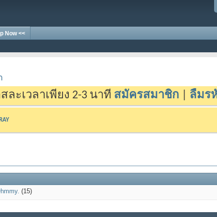
p Now <<
า
สละเวลาเพียง 2-3 นาที
สมัครสมาชิก
|
ลืมรห
-RAY
hmmy.
(15)