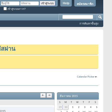
Help
สมัครสมาชิก
เข้าสู่ระบบถาวร?
การค้นหาขั้นสูง
ัสผ่าน
Calendar Picker
←
→
ธันวาคม 2015
S
M
T
W
T
F
S
29
30
1
2
3
4
5
(27)