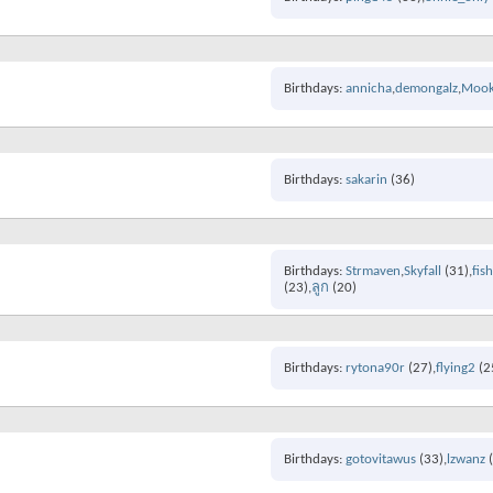
Birthdays
annicha
demongalz
Moo
Birthdays
sakarin
(36)
Birthdays
Strmaven
Skyfall
(31)
fis
(23)
ลูก
(20)
Birthdays
rytona90r
(27)
flying2
(2
Birthdays
gotovitawus
(33)
lzwanz
(