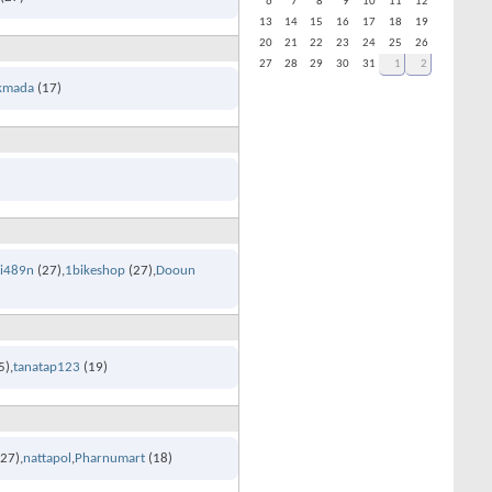
6
7
8
9
10
11
12
13
14
15
16
17
18
19
20
21
22
23
24
25
26
27
28
29
30
31
1
2
kmada
(17)
hi489n
(27)
1bikeshop
(27)
Dooun
5)
tanatap123
(19)
27)
nattapol
Pharnumart
(18)