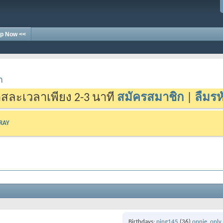
p Now <<
า
สละเวลาเพียง 2-3 นาที
สมัครสมาชิก
|
ลืมรห
-RAY
Birthdays
ping145
(36)
onnie_only