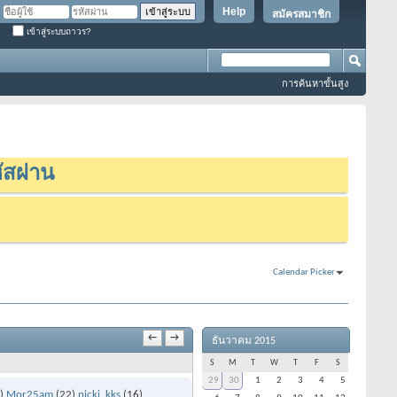
Help
สมัครสมาชิก
เข้าสู่ระบบถาวร?
การค้นหาขั้นสูง
ัสผ่าน
Calendar Picker
←
→
ธันวาคม 2015
S
M
T
W
T
F
S
29
30
1
2
3
4
5
)
Mor25am
(22)
nicki_kks
(16)