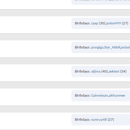
Birthdays
zaap
(30)
poloe999
(27)
Birthdays
pongiga
Star_Hidef
polas
Birthdays
atjima
(40)
aektest
(34)
Birthdays
Gainwiwan
pkhunmee
Birthdays
sumruy48
(27)