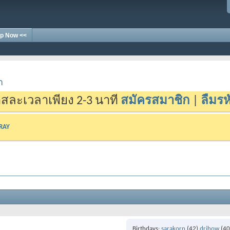
p Now <<
า
สละเวลาเพียง 2-3 นาที
สมัครสมาชิก
|
ลืมรห
-RAY
Birthdays
sarakorn
(42)
drjhow
(40