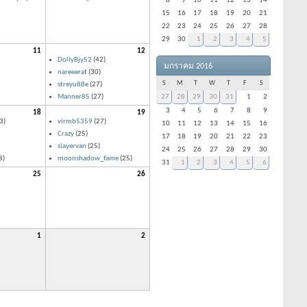
8
9
10
11
12
13
14
15
16
17
18
19
20
21
22
23
24
25
26
27
28
29
30
1
2
3
4
5
11
12
DollyBjy52
(42)
มกราคม 2016
nareeerat
(30)
S
M
T
W
T
F
S
streyu88e
(27)
Manner85
(27)
27
28
29
30
31
1
2
3
4
5
6
7
8
9
18
19
3)
virmb5359
(27)
10
11
12
13
14
15
16
Crazy
(25)
17
18
19
20
21
22
23
slayervan
(25)
24
25
26
27
28
29
30
8)
moonshadow_fame
(25)
31
1
2
3
4
5
6
25
26
1
2