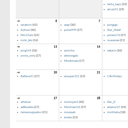
lalita_tapu
(33)
alice241
(29)
→
6
7
sarakorn
(42)
zaap
(30)
pongiga
drjhow
(40)
poloe999
(27)
Star_Hidef
Mor25am
(22)
polasio7d
(27)
nicki_kks
(16)
nuasanee
(21)
→
13
14
ping145
(36)
annicha
sakarin
(36)
onnie_only
(27)
demongalz
Mookmada
(17)
→
20
21
Rattana31
(27)
aosuper321
(23)
5 Birthdays
→
27
28
athenaz
momojan3
(40)
Dec_D
aefkookka
(27)
Montree126
(37)
eleanor67
(34)
Jamesnoppadon
(21)
moojeab
minthaha
(18)
evides
(23)