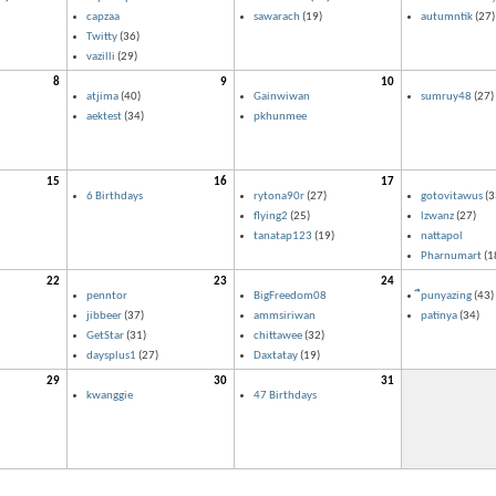
capzaa
sawarach
(19)
autumntik
(27)
Twitty
(36)
vazilli
(29)
8
9
10
atjima
(40)
Gainwiwan
sumruy48
(27)
aektest
(34)
pkhunmee
15
16
17
6 Birthdays
rytona90r
(27)
gotovitawus
(3
flying2
(25)
lzwanz
(27)
tanatap123
(19)
nattapol
Pharnumart
(1
22
23
24
penntor
BigFreedom08
ืpunyazing
(43)
jibbeer
(37)
ammsiriwan
patinya
(34)
GetStar
(31)
chittawee
(32)
daysplus1
(27)
Daxtatay
(19)
29
30
31
kwanggie
47 Birthdays