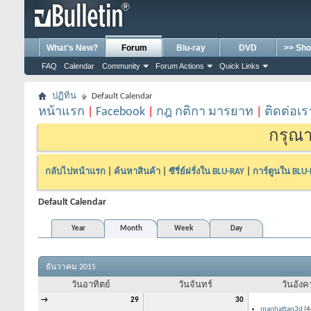
What's New?
Forum
Blu-ray
DVD
>> Sho
FAQ
Calendar
Community
Forum Actions
Quick Links
ปฏิทิน
Default Calendar
หน้าแรก
|
Facebook
|
กฎ กติกา มารยาท
|
ติดต่อเร
กรุณา
กลับไปหน้าแรก
|
ค้นหาสินค้า
|
ซีรี่ย์ฝรั่งใน BLU-RAY
|
การ์ตูนใน BLU
Default Calendar
Year
Month
Week
Day
ธันวาคม 2015
วันอาทิตย์
วันจันทร์
วันอังค
→
29
30
manhattan3d
(4