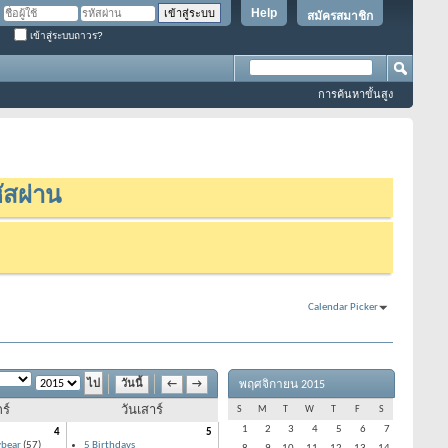
Help
สมัครสมาชิก
เข้าสู่ระบบถาวร?
การค้นหาขั้นสูง
ัสผ่าน
Calendar Picker
พฤศจิกายน 2015
วันนี้
←
→
ร์
วันเสาร์
S
M
T
W
T
F
S
1
2
3
4
5
6
7
4
5
ybear
(57)
5 Birthdays