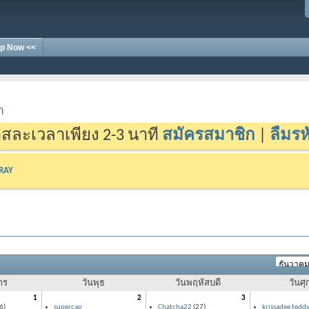
p Now <<
า
สละเวลาเพียง 2-3 นาที
สมัครสมาชิก
|
ลืมรห
-RAY
าร
วันพุธ
วันพฤหัสบดี
วันศุก
1
2
3
6)
supercap
Chatcha22
(27)
krissadee tedd