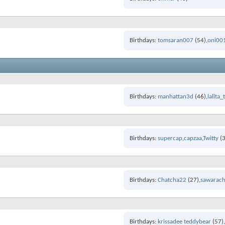
Birthdays
tomsaran007
(54)
oni00
Birthdays
manhattan3d
(46)
lalita
Birthdays
supercap
capzaa
Twitty
(3
Birthdays
Chatcha22
(27)
sawarac
Birthdays
krissadee teddybear
(57)