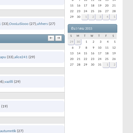
8
9
10
11
12
13
14
15
16
17
18
19
20
21
22
23
24
25
26
27
28
29
30
1
2
3
4
5
1
(33)
OooLuSiooo
(27)
uhhers
(27)
ธันวาคม 2015
S
M
T
W
T
F
S
←
→
29
30
1
2
3
4
5
6
7
8
9
10
11
12
13
14
15
16
17
18
19
_tapu
(33)
alice241
(29)
20
21
22
23
24
25
26
27
28
29
30
31
1
2
6)
vazilli
(29)
h
(19)
autumntik
(27)