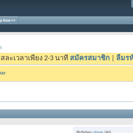
p Now <<
า
สละเวลาเพียง 2-3 นาที
สมัครสมาชิก
|
ลืมรห
-RAY
Birthdays
ohmer
(40)