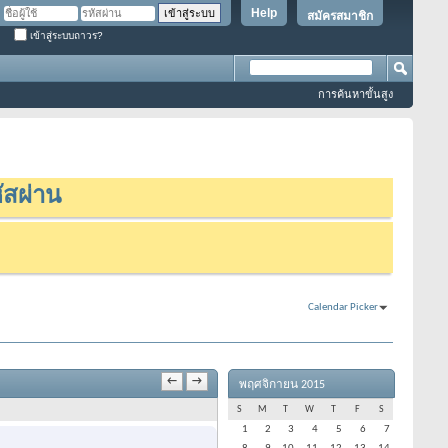
Help
สมัครสมาชิก
เข้าสู่ระบบถาวร?
การค้นหาขั้นสูง
ัสผ่าน
Calendar Picker
←
→
พฤศจิกายน 2015
S
M
T
W
T
F
S
1
2
3
4
5
6
7