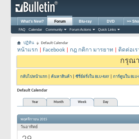
What's New?
Forum
Blu-ray
DVD
>> Sho
FAQ
Calendar
Community
Forum Actions
Quick Links
ปฏิทิน
Default Calendar
หน้าแรก
|
Facebook
|
กฎ กติกา มารยาท
|
ติดต่อเร
กรุณา
กลับไปหน้าแรก
|
ค้นหาสินค้า
|
ซีรี่ย์ฝรั่งใน BLU-RAY
|
การ์ตูนใน BLU
Default Calendar
Year
Month
Week
Day
พฤศจิกายน 2015
วันอาทิตย์