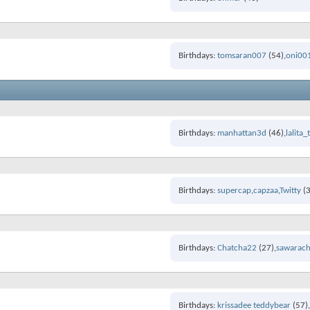
Birthdays
tomsaran007
(54)
oni00
Birthdays
manhattan3d
(46)
lalita
Birthdays
supercap
capzaa
Twitty
(3
Birthdays
Chatcha22
(27)
sawarac
Birthdays
krissadee teddybear
(57)