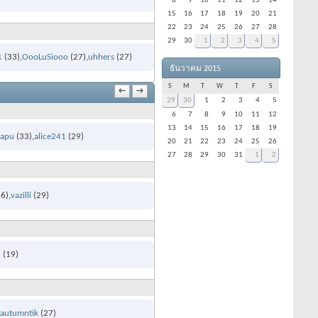
8
9
10
11
12
13
14
15
16
17
18
19
20
21
22
23
24
25
26
27
28
29
30
1
2
3
4
5
1
(33)
OooLuSiooo
(27)
uhhers
(27)
ธันวาคม 2015
S
M
T
W
T
F
S
←
→
29
30
1
2
3
4
5
6
7
8
9
10
11
12
13
14
15
16
17
18
19
_tapu
(33)
alice241
(29)
20
21
22
23
24
25
26
27
28
29
30
31
1
2
6)
vazilli
(29)
h
(19)
autumntik
(27)