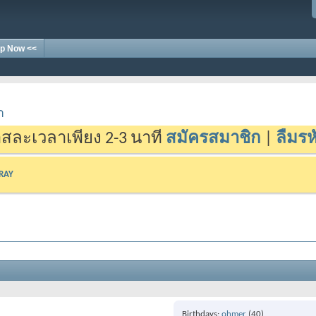
p Now <<
า
สละเวลาเพียง 2-3 นาที
สมัครสมาชิก
|
ลืมรห
-RAY
Birthdays
ohmer
(40)