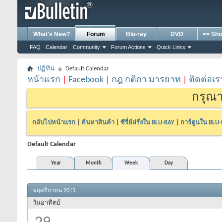
What's New?
Forum
Blu-ray
DVD
>> Sho
FAQ
Calendar
Community
Forum Actions
Quick Links
ปฏิทิน
Default Calendar
หน้าแรก
|
Facebook
|
กฎ กติกา มารยาท
|
ติดต่อเร
กรุณา
กลับไปหน้าแรก
|
ค้นหาสินค้า
|
ซีรี่ย์ฝรั่งใน BLU-RAY
|
การ์ตูนใน BLU
Default Calendar
Year
Month
Week
Day
พฤศจิกายน 2015
วันอาทิตย์