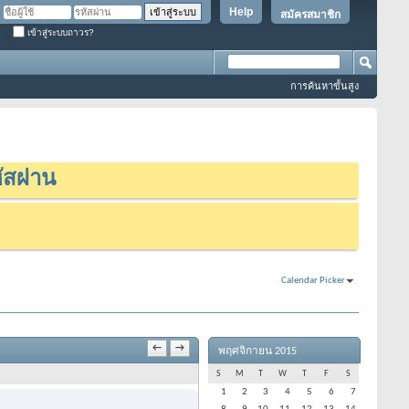
Help
สมัครสมาชิก
เข้าสู่ระบบถาวร?
การค้นหาขั้นสูง
ัสผ่าน
Calendar Picker
←
→
พฤศจิกายน 2015
S
M
T
W
T
F
S
1
2
3
4
5
6
7