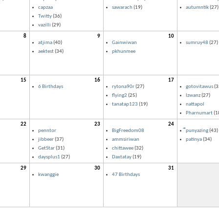
capzaa
sawarach
(19)
autumntik
(27)
Twitty
(36)
vazilli
(29)
8
9
10
atjima
(40)
Gainwiwan
sumruy48
(27)
aektest
(34)
pkhunmee
15
16
17
6 Birthdays
rytona90r
(27)
gotovitawus
(3
flying2
(25)
lzwanz
(27)
tanatap123
(19)
nattapol
Pharnumart
(1
22
23
24
penntor
BigFreedom08
ืpunyazing
(43)
jibbeer
(37)
ammsiriwan
patinya
(34)
GetStar
(31)
chittawee
(32)
daysplus1
(27)
Daxtatay
(19)
29
30
31
kwanggie
47 Birthdays