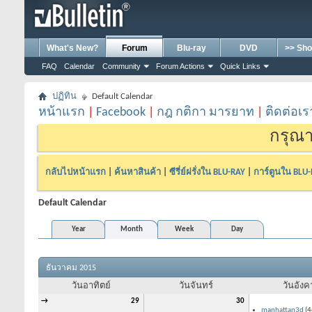
What's New?
Forum
Blu-ray
DVD
>> Sho
FAQ
Calendar
Community
Forum Actions
Quick Links
ปฏิทิน
Default Calendar
หน้าแรก
|
Facebook
|
กฎ กติกา มารยาท
|
ติดต่อเร
กรุณา
กลับไปหน้าแรก
|
ค้นหาสินค้า
|
ซีรี่ย์ฝรั่งใน BLU-RAY
|
การ์ตูนใน BLU
Default Calendar
Year
Month
Week
Day
ธันวาคม 2015
วันอาทิตย์
วันจันทร์
วันอังค
→
29
30
manhattan3d
(4