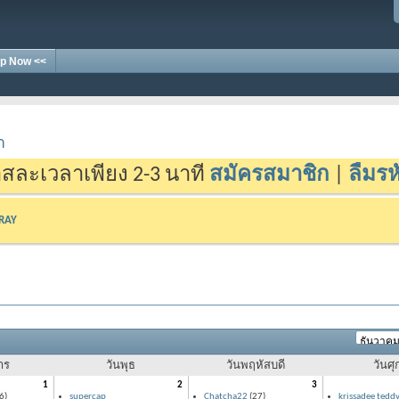
p Now <<
า
สละเวลาเพียง 2-3 นาที
สมัครสมาชิก
|
ลืมรห
-RAY
าร
วันพุธ
วันพฤหัสบดี
วันศุก
1
2
3
6)
supercap
Chatcha22
(27)
krissadee tedd