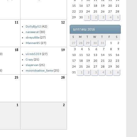
8
9
10
11
12
13
14
15
16
17
18
19
20
21
22
23
24
25
26
27
28
29
30
1
2
3
4
5
11
12
DollyBjy52
(42)
มกราคม 2016
nareeerat
(30)
S
M
T
W
T
F
S
streyu88e
(27)
Manner85
(27)
27
28
29
30
31
1
2
3
4
5
6
7
8
9
18
19
3)
virmb5359
(27)
10
11
12
13
14
15
16
Crazy
(25)
17
18
19
20
21
22
23
slayervan
(25)
24
25
26
27
28
29
30
8)
moonshadow_fame
(25)
31
1
2
3
4
5
6
25
26
1
2