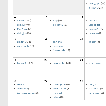
lalita_tapu
(33)
alice241
(29)
→
6
7
sarakorn
(42)
zaap
(30)
pongiga
drjhow
(40)
poloe999
(27)
Star_Hidef
Mor25am
(22)
polasio7d
(27)
nicki_kks
(16)
nuasanee
(21)
→
13
14
ping145
(36)
annicha
sakarin
(36)
onnie_only
(27)
demongalz
Mookmada
(17)
→
20
21
Rattana31
(27)
aosuper321
(23)
5 Birthdays
→
27
28
athenaz
momojan3
(40)
Dec_D
aefkookka
(27)
Montree126
(37)
eleanor67
(34)
Jamesnoppadon
(21)
moojeab
minthaha
(18)
evides
(23)