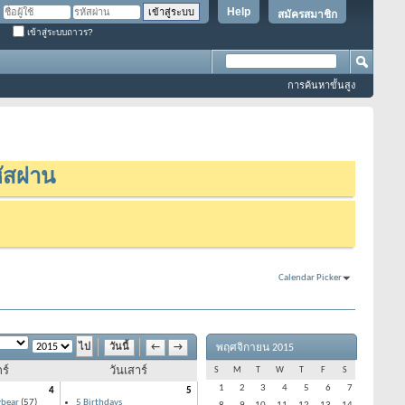
Help
สมัครสมาชิก
เข้าสู่ระบบถาวร?
การค้นหาขั้นสูง
ัสผ่าน
Calendar Picker
พฤศจิกายน 2015
วันนี้
←
→
ร์
วันเสาร์
S
M
T
W
T
F
S
1
2
3
4
5
6
7
4
5
ybear
(57)
5 Birthdays