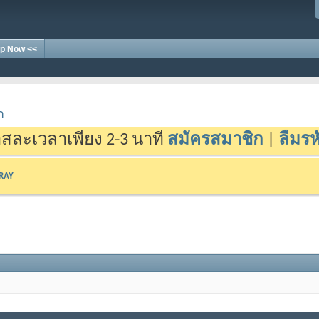
p Now <<
า
สละเวลาเพียง 2-3 นาที
สมัครสมาชิก
|
ลืมรห
-RAY