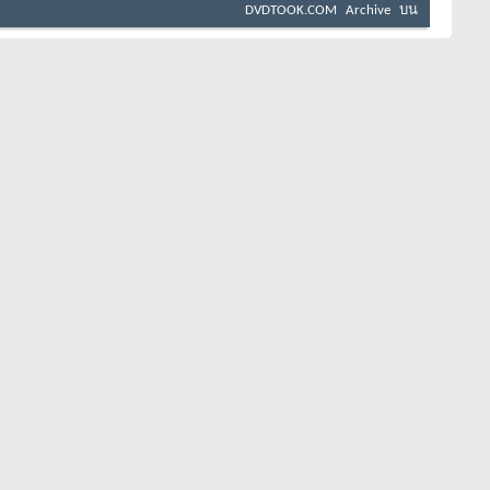
DVDTOOK.COM
Archive
บน