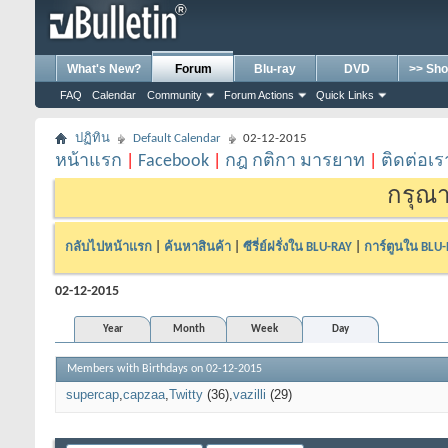
What's New?
Forum
Blu-ray
DVD
>> Sho
FAQ
Calendar
Community
Forum Actions
Quick Links
ปฏิทิน
Default Calendar
02-12-2015
หน้าแรก
|
Facebook
|
กฎ กติกา มารยาท
|
ติดต่อเร
กรุณา
กลับไปหน้าแรก
|
ค้นหาสินค้า
|
ซีรี่ย์ฝรั่งใน BLU-RAY
|
การ์ตูนใน BLU
02-12-2015
Year
Month
Week
Day
Members with Birthdays on 02-12-2015
supercap
capzaa
Twitty
(36)
vazilli
(29)