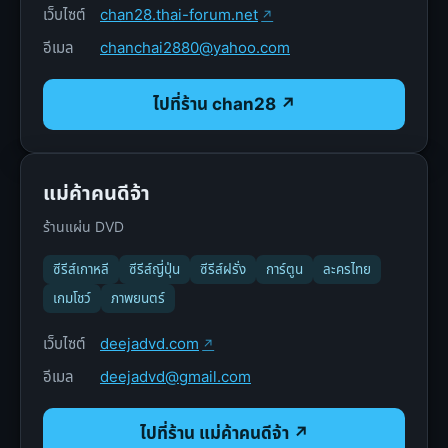
เว็บไซต์
chan28.thai-forum.net
อีเมล
chanchai2880@yahoo.com
ไปที่ร้าน chan28 ↗
แม่ค้าคนดีจ้า
ร้านแผ่น DVD
ซีรีส์เกาหลี
ซีรีส์ญี่ปุ่น
ซีรีส์ฝรั่ง
การ์ตูน
ละครไทย
เกมโชว์
ภาพยนตร์
เว็บไซต์
deejadvd.com
อีเมล
deejadvd@gmail.com
ไปที่ร้าน แม่ค้าคนดีจ้า ↗