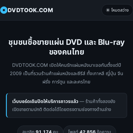
DVDTOOK.COM
☀️ โหมดสว่าง
ชุมชนซื้อขายแผ่น DVD และ Blu-ray
ของคนไทย
DVDTOOK.COM เปิดให้คนรักแผ่นหนังมาเจอกันตั้งแต่ปี
2009 เป็นที่รวมร้านค้าแผ่นหนังและซีรีส์ ทั้งเกาหลี ญี่ปุ่น จีน
ฝรั่ง การ์ตูน และละครไทย
เว็บบอร์ดเดิมปิดให้บริการถาวรแล้ว
— ร้านค้าทั้งสองยัง
เปิดขายตามปกติ ติดต่อได้โดยตรงตามช่องทางด้านล่าง
สมาชิก
91,174
คน
โพสต์
42,856
ข้อความ