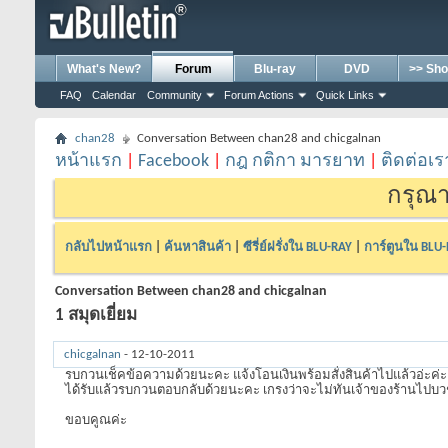
What's New?
Forum
Blu-ray
DVD
>> Sho
FAQ
Calendar
Community
Forum Actions
Quick Links
chan28
Conversation Between chan28 and chicgalnan
หน้าแรก
|
Facebook
|
กฎ กติกา มารยาท
|
ติดต่อเร
กรุณา
กลับไปหน้าแรก
|
ค้นหาสินค้า
|
ซีรี่ย์ฝรั่งใน BLU-RAY
|
การ์ตูนใน BLU
Conversation Between chan28 and chicgalnan
1
สมุดเยี่ยม
chicgalnan
-
12-10-2011
รบกวนเช็คข้อความด้วยนะคะ แจ้งโอนเงินพร้อมสั่งสินค้าไปแล้วอ่ะค่ะ
ได้รับแล้วรบกวนตอบกลับด้วยนะคะ เกรงว่าจะไม่ทันเจ้าของร้านไปบวช
ขอบคูณค่ะ