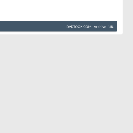
DVDTOOK.COM
Archive
บน