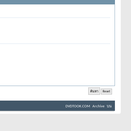
DVDTOOK.COM
Archive
บน