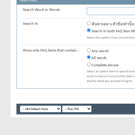
Search FAQ
Search Word or Words:
Search In:
ค้นหาเฉพาะหัวข้อเท่านั้น
Search in both FAQ item tit
Select this option if you would like y
Show only FAQ items that contain...
Any words
All words
Complete phrase
Select an option here to specify how
most numerous but possibly least rel
exactly what you are searching for.