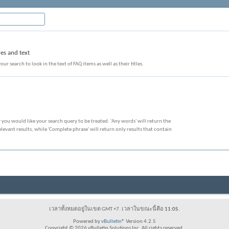
les and text
our search to look in the text of FAQ items as well as their titles.
 you would like your search query to be treated. 'Any words' will return the
evant results, while 'Complete phrase' will return only results that contain
เวลาทั้งหมดอยู่ในเขต GMT +7. เวลาในขณะนี้คือ
11:05
.
Powered by
vBulletin®
Version 4.2.5
Copyright © 2026 vBulletin Solutions Inc. All rights reserved.