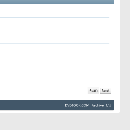
DVDTOOK.COM
Archive
บน