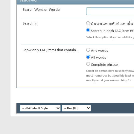
Search FAQ
Search Word or Words:
Search In:
ค้นหาเฉพาะหัวข้อเท่านั้น
Search in both FAQ item tit
Select this option if you would like y
Show only FAQ items that contain...
Any words
All words
Complete phrase
Select an option here to specify how
most numerous but possibly least rel
exactly what you are searching for.