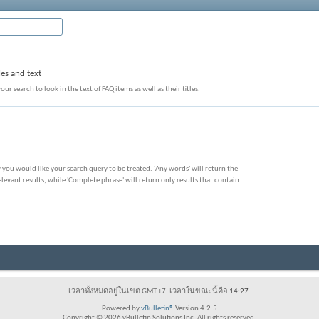
les and text
our search to look in the text of FAQ items as well as their titles.
 you would like your search query to be treated. 'Any words' will return the
evant results, while 'Complete phrase' will return only results that contain
เวลาทั้งหมดอยู่ในเขต GMT +7. เวลาในขณะนี้คือ
14:27
.
Powered by
vBulletin®
Version 4.2.5
Copyright © 2026 vBulletin Solutions Inc. All rights reserved.