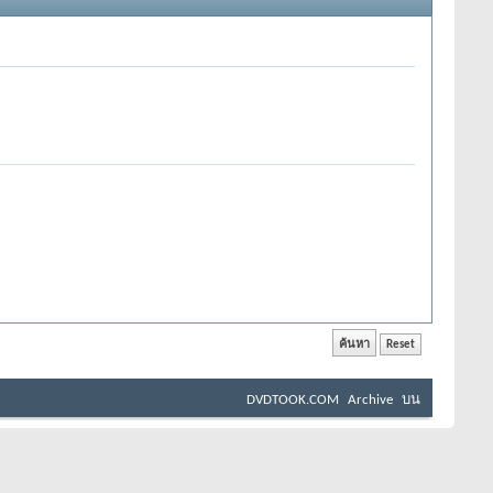
DVDTOOK.COM
Archive
บน