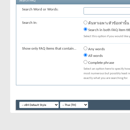
Search FAQ
Search Word or Words:
Search In:
ค้นหาเฉพาะหัวข้อเท่านั้น
Search in both FAQ item tit
Select this option if you would like y
Show only FAQ items that contain...
Any words
All words
Complete phrase
Select an option here to specify how
most numerous but possibly least rel
exactly what you are searching for.