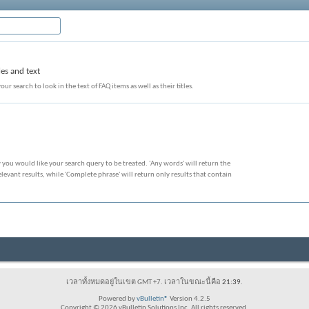
les and text
our search to look in the text of FAQ items as well as their titles.
 you would like your search query to be treated. 'Any words' will return the
evant results, while 'Complete phrase' will return only results that contain
เวลาทั้งหมดอยู่ในเขต GMT +7. เวลาในขณะนี้คือ
21:39
.
Powered by
vBulletin®
Version 4.2.5
Copyright © 2026 vBulletin Solutions Inc. All rights reserved.