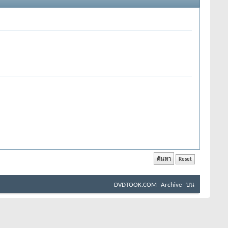
DVDTOOK.COM
Archive
บน