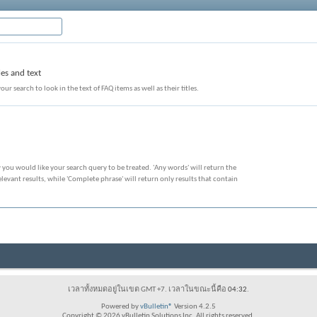
les and text
our search to look in the text of FAQ items as well as their titles.
 you would like your search query to be treated. 'Any words' will return the
evant results, while 'Complete phrase' will return only results that contain
เวลาทั้งหมดอยู่ในเขต GMT +7. เวลาในขณะนี้คือ
04:32
.
Powered by
vBulletin®
Version 4.2.5
Copyright © 2026 vBulletin Solutions Inc. All rights reserved.