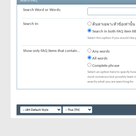
Search FAQ
Search Word or Words:
Search In:
ค้นหาเฉพาะหัวข้อเท่านั้น
Search in both FAQ item tit
Select this option if you would like y
Show only FAQ items that contain...
Any words
All words
Complete phrase
Select an option here to specify how
most numerous but possibly least rel
exactly what you are searching for.