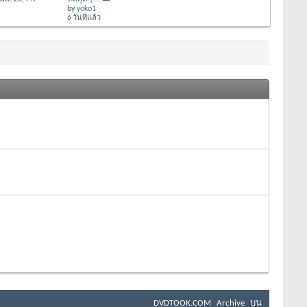
by
yoko1
6 วันที่แล้ว
DVDTOOK.COM
Archive
บน