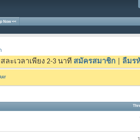
p Now <<
า
สละเวลาเพียง 2-3 นาที
สมัครสมาชิก
|
ลืมรห
-RAY
Thr
โ