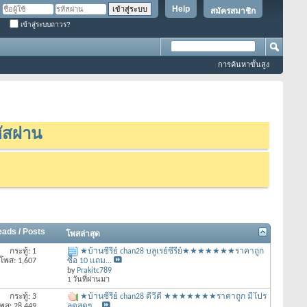
Help
สมัครสมาชิก
เข้าสู่ระบบถาวร?
การค้นหาขั้นสูง
ัสผ่าน
eads / Posts
โพสล่าสุด
กระทู้: 1
★บ้านซีรี่ย์ chan28 บลูเรย์ซีรีย์★★★★★★★ราคาถูก
โพส: 1,607
ซื้อ 10 แถม...
by
Prakitc789
1 วันที่ผ่านมา
กระทู้: 3
★บ้านซีรี่ย์ chan28 ดีวีดี ★★★★★★★ราคาถูก มีโปร
พส: 28,449
ลดสุดๆ ...