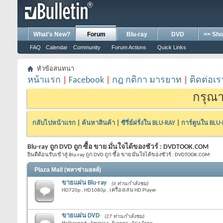
What's New?
Forum
Blu-ray
DVD
>> Sho
FAQ
Calendar
Community
Forum Actions
Quick Links
หัวข้อสนทนา
หน้าแรก
|
Facebook
|
กฎ กติกา มารยาท
|
ติดต่อเร
กรุณา
กลับไปหน้าแรก
|
ค้นหาสินค้า
|
ซีรี่ย์ฝรั่งใน BLU-RAY
|
การ์ตูนใน BLU
Blu-ray ถูก DVD ถูก ซื้อ ขาย มั่นใจได้ของชัวร์ : DVDTOOK.COM
ยินดีต้อนรับเข้าสู่ Blu-ray ถูก DVD ถูก ซื้อ ขาย มั่นใจได้ของชัวร์ : DVDTOOK.COM
Plaza Mall (พลาซ่ามอลล์)
ขายแผ่น Blu-ray
(6 ท่านกำลังชม)
HD720p , HD1080p , เครื่องเล่น HD Player
ขายแผ่น DVD
(27 ท่านกำลังชม)