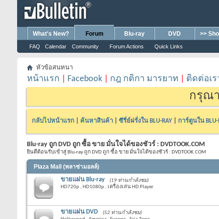
What's New?
Forum
Blu-ray
DVD
>> Sho
FAQ
Calendar
Community
Forum Actions
Quick Links
หัวข้อสนทนา
หน้าแรก
|
Facebook
|
กฎ กติกา มารยาท
|
ติดต่อเร
กรุณา
กลับไปหน้าแรก
|
ค้นหาสินค้า
|
ซีรี่ย์ฝรั่งใน BLU-RAY
|
การ์ตูนใน BLU
Blu-ray ถูก DVD ถูก ซื้อ ขาย มั่นใจได้ของชัวร์ : DVDTOOK.COM
ยินดีต้อนรับเข้าสู่ Blu-ray ถูก DVD ถูก ซื้อ ขาย มั่นใจได้ของชัวร์ : DVDTOOK.COM
Plaza Mall (พลาซ่ามอลล์)
ขายแผ่น Blu-ray
(19 ท่านกำลังชม)
HD720p , HD1080p , เครื่องเล่น HD Player
ขายแผ่น DVD
(52 ท่านกำลังชม)