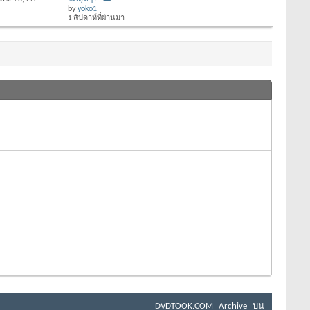
by
yoko1
1 สัปดาห์ที่ผ่านมา
DVDTOOK.COM
Archive
บน