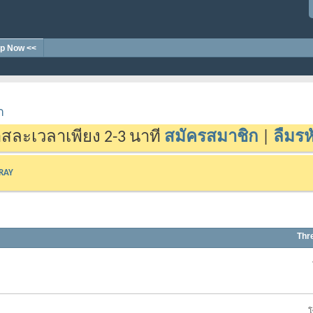
p Now <<
า
สละเวลาเพียง 2-3 นาที
สมัครสมาชิก
|
ลืมรห
-RAY
Thr
โ