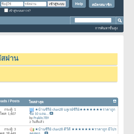
Help
สมัครสมาชิก
เข้าสู่ระบบถาวร?
การค้นหาขั้นสูง
ัสผ่าน
eads / Posts
โพสล่าสุด
กระทู้: 1
★บ้านซีรี่ย์ chan28 บลูเรย์ซีรีย์★★★★★★★ราคาถูก
โพส: 1,607
ซื้อ 10 แถม...
by
Prakitc789
2 วันที่แล้ว
กระทู้: 3
★บ้านซีรี่ย์ chan28 ดีวีดี ★★★★★★★ราคาถูก มีโปร
พส: 28,449
ลดสุดๆ ...