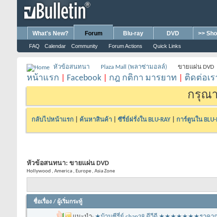
What's New?
Forum
Blu-ray
DVD
>> Sho
FAQ
Calendar
Community
Forum Actions
Quick Links
หัวข้อสนทนา
Plaza Mall (พลาซ่ามอลล์)
ขายแผ่น DVD
หน้าแรก
|
Facebook
|
กฎ กติกา มารยาท
|
ติดต่อเร
กรุณา
กลับไปหน้าแรก
|
ค้นหาสินค้า
|
ซีรี่ย์ฝรั่งใน BLU-RAY
|
การ์ตูนใน BLU
หัวข้อสนทนา:
ขายแผ่น DVD
Hollywood , America , Europe , Asia Zone
ชื่อเรื่อง
/
ผู้เริ่มกระทู้
แนะนำ:
★บ้านซีรี่ย์ chan28 ดีวีดี ★★★★★★★รา