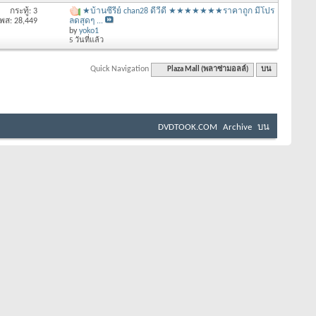
กระทู้: 3
★บ้านซีรี่ย์ chan28 ดีวีดี ★★★★★★★ราคาถูก มีโปร
พส: 28,449
ลดสุดๆ ...
by
yoko1
5 วันที่แล้ว
Quick Navigation
Plaza Mall (พลาซ่ามอลล์)
บน
DVDTOOK.COM
Archive
บน