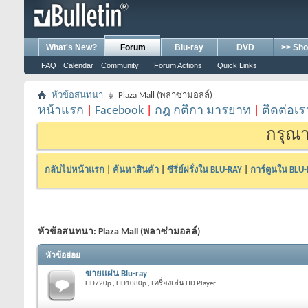
What's New?
Forum
Blu-ray
DVD
>> Sho
FAQ
Calendar
Community
Forum Actions
Quick Links
หัวข้อสนทนา
Plaza Mall (พลาซ่ามอลล์)
หน้าแรก
|
Facebook
|
กฎ กติกา มารยาท
|
ติดต่อเร
กรุณา
กลับไปหน้าแรก
|
ค้นหาสินค้า
|
ซีรี่ย์ฝรั่งใน BLU-RAY
|
การ์ตูนใน BLU
หัวข้อสนทนา:
Plaza Mall (พลาซ่ามอลล์)
หัวข้อย่อย
ขายแผ่น Blu-ray
HD720p , HD1080p , เครื่องเล่น HD Player