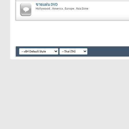
ขายแผ่น DVD
Hollywood , America , Europe , Asia Zone