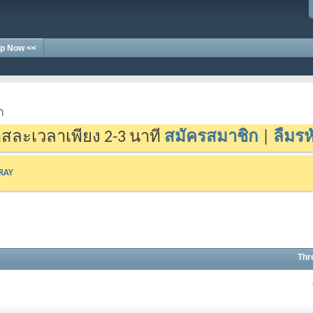
p Now <<
า
สละเวลาเพียง 2-3 นาที
สมัครสมาชิก
|
ลืมรห
-RAY
Thr