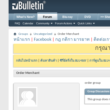
What's New?
Forum
Blu-ray
DVD
>> Sho
FAQ
Calendar
Community
Forum Actions
Quick Links
Groups
Uncategorized
Order Merchant
หน้าแรก
|
Facebook
|
กฎ กติกา มารยาท
|
ติดต่อเร
กรุณา
กลับไปหน้าแรก
|
ค้นหาสินค้า
|
ซีรี่ย์ฝรั่งใน BLU-RAY
|
การ์ตูนใน BLU
Order Merchant
order group
Group Discussions
This group does n