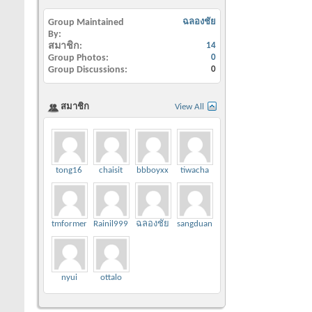
Group Maintained
ฉลองชัย
By
สมาชิก
14
Group Photos
0
Group Discussions
0
สมาชิก
View All
tong16
chaisit
bbboyxx
tiwacha
tmformen
Rainil999
ฉลองชัย
sangduani
nyui
ottalo