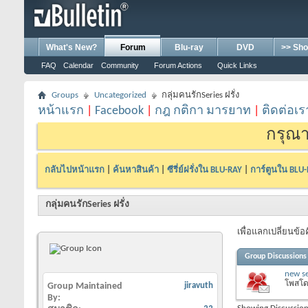
What's New?
Forum
Blu-ray
DVD
>> Sho
FAQ
Calendar
Community
Forum Actions
Quick Links
Groups
Uncategorized
กลุ่มคนรักSeries ฝรั่ง
หน้าแรก
|
Facebook
|
กฎ กติกา มารยาท
|
ติดต่อเร
กรุณา
กลับไปหน้าแรก
|
ค้นหาสินค้า
|
ซีรี่ย์ฝรั่งใน BLU-RAY
|
การ์ตูนใน BLU
กลุ่มคนรักSeries ฝรั่ง
เพื่อแลกเปลี่ยนข้อ
Group Discussions
new se
โพสโ
Group Maintained
jiravuth
By