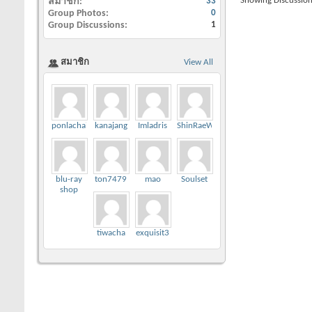
Showing Discussion
สมาชิก
33
Group Photos
0
Group Discussions
1
สมาชิก
View All
ponlachai
kanajang
Imladris
ShinRaeWook
blu-ray
ton7479
mao
Soulset
shop
tiwacha
exquisit3