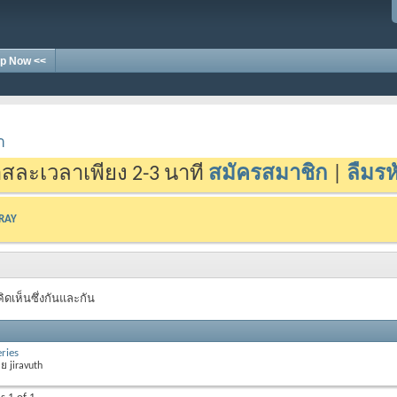
p Now <<
า
สละเวลาเพียง 2-3 นาที
สมัครสมาชิก
|
ลืมรห
-RAY
คิดเห็นซึ่งกันและกัน
ries
ดย
jiravuth