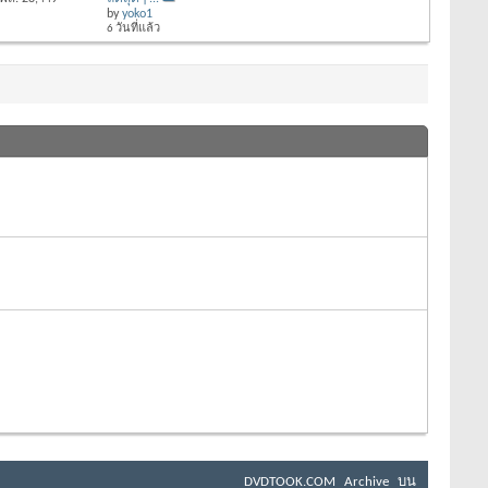
by
yoko1
6 วันที่แล้ว
DVDTOOK.COM
Archive
บน