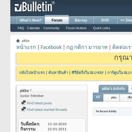
What's New?
Forum
Blu-ray
DVD
>> Sho
FAQ
Calendar
Community
Forum Actions
Quick Links
pkbx
หน้าแรก
|
Facebook
|
กฎ กติกา มารยาท
|
ติดต่อเร
กรุณา
กลับไปหน้าแรก
|
ค้นหาสินค้า
|
ซีรี่ย์ฝรั่งใน BLU-RAY
|
การ์ตูนใน BLU
pkbx's Activity
pkbx
Junior Member
All
pkbx
เพื่
Find latest posts
Find latest started threads
No Recent Activity
วันที่สมัคร
15-10-2010
กิจกรรม
22-01-2011