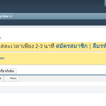
p Now <<
า
สละเวลาเพียง 2-3 นาที
สมัครสมาชิก
|
ลืมรห
-RAY
เกี่ยวกับฉัน
อน
Photos